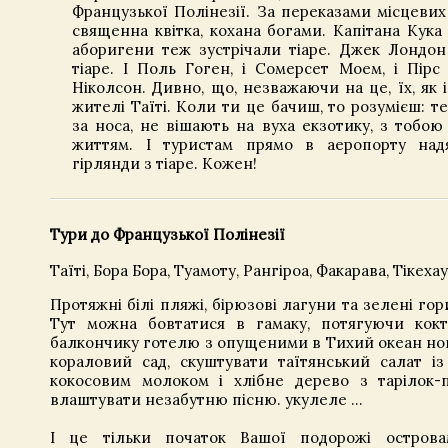
Французької Полінезії. За переказами місцевих 
священна квітка, кохана богами. Капітана Кука 
аборигени теж зустрічали тіаре. Джек Лондон
тіаре. І Поль Гоген, і Сомерсет Моем, і Пірс
Ніколсон. Дивно, що, незважаючи на це, їх, як і
жителі Таїті. Коли ти це бачиш, то розумієш: т
за носа, не вішають на вуха екзотику, з тобою 
життям. І туристам прямо в аеропорту на
гірлянди з тіаре. Кожен!
Тури до Французької Полінезії
Таїті, Бора Бора, Туамоту, Рангіроа, Факарава, Тікехау.
Протяжні білі пляжі, бірюзові лагуни та зелені гор
Тут можна бовтатися в гамаку, потягуючи кокт
балкончику готелю з опущеними в Тихий океан но
кораловий сад, скуштувати таїтянський салат із
кокосовим молоком і хлібне дерево з тарілок-п
влаштувати незабутню пісню. укулеле ...
І це тільки початок Вашої подорожі острова