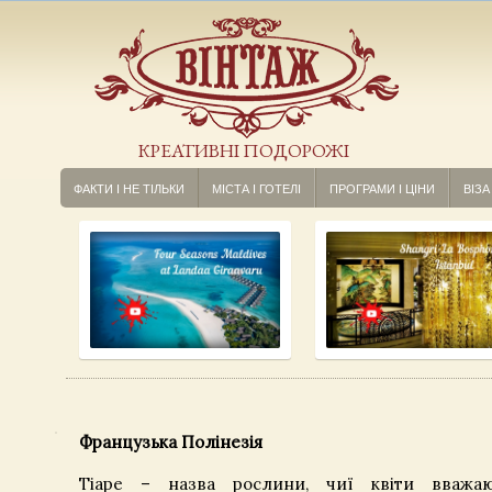
КРЕАТИВНІ ПОДОРОЖІ
ФАКТИ І НЕ ТІЛЬКИ
МІСТА І ГОТЕЛІ
ПРОГРАМИ І ЦІНИ
ВІЗА
Французька Полінезія
Тіаре – назва рослини, чиї квіти вважа