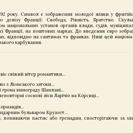
792 року. Символ є зображення молодої жінки у фригій
 девізу Франції: Свобода, Рівність, Братство. Скуль
м національних установ органів влади, судів, муніципал
сі Франції, на поштових марках. До введення євро зобр
х, відповідно на сантимах та франках. Нині цей націон
ького карбування.
 віє свіжий вітер романтики...
з з Ліонського затоки...
і грона винограду Шампані...
 неповторні соснові ліси Ларічіо на Корсиці...
 Нормандія…
гендарним бульваром Круазет…
зі, попиваючи пастис або гренадин, спостерігаючи за х