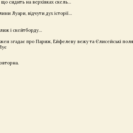
що сидить на верхівках скель...
ни Луари, відчути дух історії...
 лиж і скейтборду…
кожен згадає про Париж, Ейфелеву вежу та Єлисейські поля
Лує
повторна.