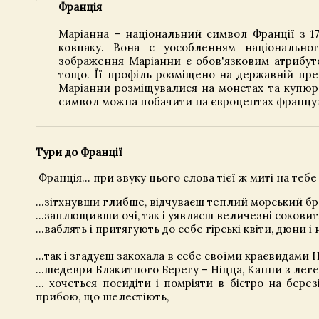
Франція
Маріанна – національний символ Франції з 1
ковпаку. Вона є уособленням національного
зображення Маріанни є обов'язковим атрибуто
тощо. Її профіль розміщено на державній пре
Маріанни розміщувалися на монетах та купюра
символ можна побачити на євроцентах француз
Тури до Франції
Франція... при звуку цього слова тієї ж миті на тебе
...зітхнувши глибше, відчуваєш теплий морський бри
...заплющивши очі, так і уявляєш величезні соковит
...ваблять і притягують до себе гірські квіти, дюни і
...так і згадуєш закохала в себе своїми краєвидами
…шедеври Блакитного Берегу – Ніцца, Канни з ле
… хочеться посидіти і помріяти в бістро на бере
прибою, що шелестіють,