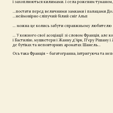
і захоплюються килимами. і села рожевим туманом, 
...постати перед величними замками і палацами Доли
...неймовірно сліпучий білий сніг Альп
... можна це колись забути справжньому любителю
… У кожного свої асоціації зі словом Франція, але 
і Бастилію, мушкетери і Жанну д'Арк, П'єру Рішану і 
де бутіках та неповторних ароматах Шанель…
Ось така Франція – багатогранна, інтригуюча та не