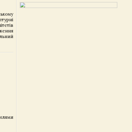
ському
птурні
ітетів
аження
альний
вилями