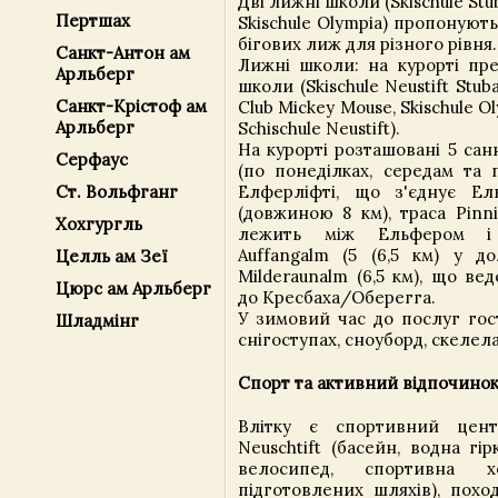
Дві лижні школи (Skischule Stu
Пертшах
Skischule Olympia) пропонують
бігових лиж для різного рівня.
Санкт-Антон ам
Лижні школи: на курорті пре
Арльберг
школи (Skischule Neustift Stuba
Санкт-Крістоф ам
Club Mickey Mouse, Skischule Ol
Арльберг
Schischule Neustift).
На курорті розташовані 5 сан
Серфаус
(по понеділках, середам та 
Ст. Вольфганг
Елферліфті, що з'єднує Е
(довжиною 8 км), траса Pinni
Хохгургль
лежить між Ельфером і 
Auffangalm (5 (6,5 км) у д
Целль ам Зеї
Milderaunalm (6,5 км), що ве
Цюрс ам Арльберг
до Кресбаха/Оберегга.
У зимовий час до послуг гос
Шладмінг
снігоступах, сноуборд, скелела
Спорт та активний відпочинок
Влітку є спортивний цент
Neuschtift (басейн, водна гірк
велосипед, спортивна 
підготовлених шляхів), похо