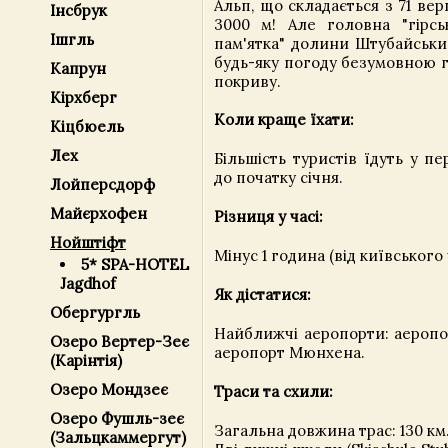
Альп, що складається з 71 ве
Інсбрук
3000 м! Але головна "гірс
Ішгль
пам'ятка" долини Штубайськи
будь-яку погоду безумовною г
Капрун
покриву.
Кірхберг
Коли краще їхати:
Кіцбюель
Лех
Більшість туристів їдуть у пе
до початку січня.
Лойперсдорф
Майєрхофен
Різниця у часі:
Нойштіфт
Мінус 1 година (від київського 
5* SPA-HOTEL
Jagdhof
Як дістатися:
Обергургль
Найближчі аеропорти: аеропор
Озеро Вертер-Зеє
аеропорт Мюнхена.
(Карінтія)
Озеро Мондзеє
Траси та схили:
Озеро Фушль-зеє
Загальна довжина трас: 130 км
(Зальцкаммергут)