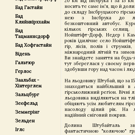
20 км від Інсбрука і за 15 к
носить те саме ім'я, що й дол
Бад Гастайн
до складу Інсбруцького гірськ
Бад
нею з Інсбрука до ль
Кляйнкірххайм
безкоштовний автобус. Кур
кількох гірських селищ.
Бад
Нойштіфт-Дорф, Недер і Кам
Тацманнсдорф
років ідилічне село Нойштіф
Бад Хофгастайн
гір, лісів, полів і струмків
міжнародний літній та зимов
Відень
Ви знайдете заняття на будь-
Гальтюр
тут збереглася у своєму перв
здобувши гору над часом і лю
Герлос
Заальбах -
На льодовику Штубай, що за 1
Хінтерглем
знаходиться найбільший в А
гірськолижний регіон. Вічні 
Зальцбург
льодовика виділяються на тлі
Зеєфельд
обіцяють усім любителям гір
насолоду цілий рік. На 
Земмерінг
надійний сніговий покрив.
Зельден
Долина Штубайталь зн
Іглс
фантастичною "колючою" гр