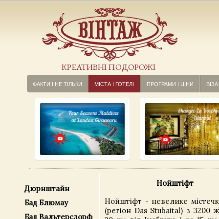
КРЕАТИВНІ ПОДОРОЖІ
ФАКТИ І НЕ ТІЛЬКИ
МІСТА І ГОТЕЛІ
ПРОГРАМИ І ЦІНИ
ВІЗА
Нойштіфт
Дюрнштайн
Нойштіфт - невелике містечк
Бад Блюмау
(регіон Das Stubaital) з 3200
Бад Вальтерсдорф