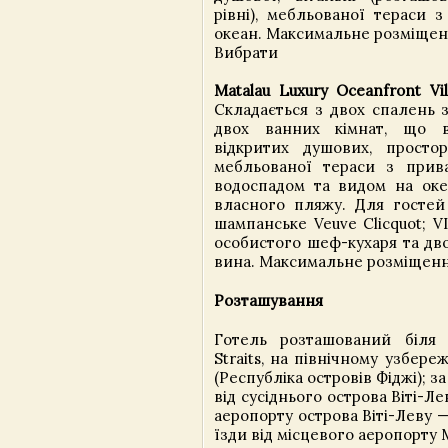
рівні), мебльованої тераси 
океан. Максимальне розміщенн
Вибрати
Matalau Luxury Oceanfront Vil
Складається з двох спалень з
двох ванних кімнат, що 
відкритих душових, просторо
мебльованої тераси з прив
водоспадом та видом на океа
власного пляжу. Для гостей 
шампанське Veuve Clicquot; V
особистого шеф-кухаря та дв
вина. Максимальне розміщення
Розташування
Готель розташований біля
Straits, на північному узбере
(Республіка островів Фіджі); з
від сусіднього острова Віті-Л
аеропорту острова Віті-Леву —
їзди від місцевого аеропорту M