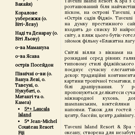
Taveuni Island Resort & Spa з
Вакайя)
розташований біля найчистіш
піском, на острові Taveuni, 
Коралове
«Острів садів Фіджі». Taveuni 
узбережжя (о.
на думку престижного сайт
Віті-Леву)
входить до списку 10 найроз
Наді та Денарау (о.
світу, а пляж цього бутік-гот
Віті Льову)
зйомок фільму «Блакитна лагу
о-ва Мамануза
Світлі вілли з вікнами на
о-ва Ясава
розкидані серед рівних галя
типовому стилі фіджійського
острів Посейдон
поєднує сучасну елегантні
Північні о-ви (о.
декор: традиційні континента
Вануа Леві, о.
картини тропічної тематики, 
Тавеуні, о.
білі драпірування. У р
Нукубаті, о.
пропонуються делікатеси суча
Матангі та о.
міжнародної кухонь, до
Камеа)
шампанським, коктейлями
5*+ Laucala
напоями. Також для гостей
Island
центр, басейн, центр дайвінгу.
5* Jean-Michel
Taveuni Island Resort & Spa
Cousteau Resort
океану, створена для незабут
Fiji