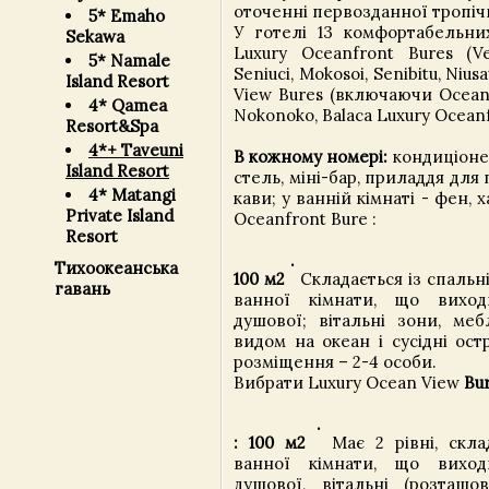
оточенні первозданної тропіч
5* Emaho
У готелі 13 комфортабельних
Sekawa
Luxury Oceanfront Bures (Ve
5* Namale
Seniuci, Mokosoi, Senibitu, Niu
Island Resort
View Bures (включаючи Ocean 
4* Qamea
Nokonoko, Balaca Luxury Oceanfr
Resort&Spa
4*+ Taveuni
В кожному номері:
кондиціоне
Island Resort
стель, міні-бар, приладдя дл
4* Matangi
кави; у ванній кімнаті - фен, х
Private Island
Oceanfront Bure
:
Resort
.
Тихоокеанська
100 м2
Складається із спальні 
гавань
ванної кімнати, що виход
душової; вітальні зони, меб
видом на океан і сусідні ос
розміщення – 2-4 особи.
Вибрати Luxury Ocean View
Bu
.
: 100 м2
Має 2 рівні, склад
ванної кімнати, що виход
душової, вітальні (розташ