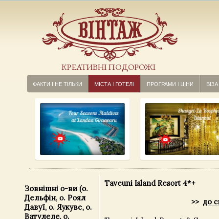
КРЕАТИВНІ ПОДОРОЖІ
ФАКТИ І НЕ ТІЛЬКИ
МІСТА І ГОТЕЛІ
ПРОГРАМИ І ЦІНИ
ВІЗА
Taveuni Island Resort 4*+
Зовнішні о-ви (о.
Дельфін, о. Роял
>>
до с
Давуї, о. Яукуве, о.
Ватулеле, о.