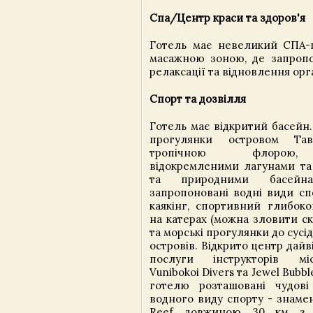
Спа/Центр краси та здоров'я
Готель має невеликий СПА-
масажною зоною, де запропо
релаксації та відновлення орг
Спорт та дозвілля
Готель має відкритий басейн.
прогулянки островом Та
тропічною флорою, 
відокремленими лагунами та
та природними басейн
запропоновані водні види сп
каякінг, спортивний глибок
на катерах (можна зловити ска
та морські прогулянки до сусід
островів. Відкрито центр дай
послуги інструкторів мі
Vunibokoi Divers та Jewel Bubbl
готелю розташовані чудові
водного виду спорту - знаме
Reef довжиною 30 км з р