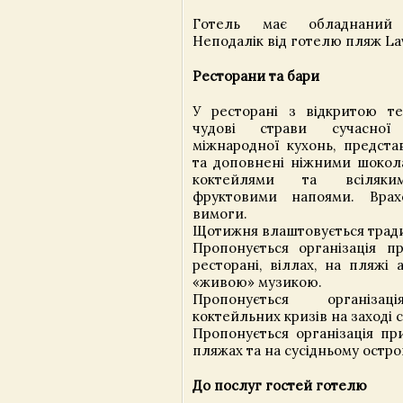
Готель має обладнаний
Неподалік від готелю пляж La
Ресторани та бари
У ресторані з відкритою те
чудові страви сучасної
міжнародної кухонь, предста
та доповнені ніжними шокол
коктейлями та всіляки
фруктовими напоями. Врахо
вимоги.
Щотижня влаштовується тради
Пропонується організація п
ресторані, віллах, на пляжі 
«живою» музикою.
Пропонується організац
коктейльних кризів на заході 
Пропонується організація при
пляжах та на сусідньому остров
До послуг гостей готелю