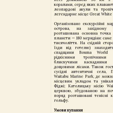
коралами, серед яких плавають
леопардові акули та тропі
легендарне місце Great White 
Організовано екскурсійні м
острова, на західному 
розташована основна точка 
планети — 180 меридіан: саме
тисячоліття. На східній стор
їзди від готелю) знаходит
спадщини Bouma World H
рідкісними тропічними 
блискучими каскадними 
дощовими лісами. Також гост
сусідні автентичні села, 
Waitabu Marine Park, де мож
місцевим укладом та уніка
Фіджі; Католицьку місію Wai
церквою, збудованою на поч
поряд розташовані тенісні 
гольфу.
Умови купання