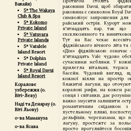
Протягом століть фіджі
Вакайя)
раковини Davui, щоб збират
5* The Wakaya
раковина є символом Royal Davu
Club & Spa
символізує запрошення для В
5* Kokomo
райський острів. Курорт м
Private Island
п'ятнадцять пар, так що 
ексклюзивного та винятковог
5* Vatuvara
Тут на Вас чекає всесвіт
Private Islands
фіджійського вічного літа та
5* Vatulele
«Дім» фіджійською означає «V
Island Resort
п'ятнадцять Vale чудово обс
5* Dolphin
сучасними меблями. У кожній
Private Island
прилегла вітальня, тераса
5* Royal Davui
басейн. Чудовий вигляд, щ
Island Resort
кожної вілли на простір о
блакитні лагуни, що оточують
Коралове
коралові рифи, на кожен раз
узбережжя (о.
сонця і світанки, дає розумін
Віті-Леву)
важко змусити залишити остр
Наді та Денарау (о.
романтичним сніданком з
Віті Льову)
пустельному пляжі, поспосте
дельфінів, черепахами, що 
о-ва Мамануза
лагуну, простежте за поль
о-ва Ясава
просто прогуляйтеся босоні