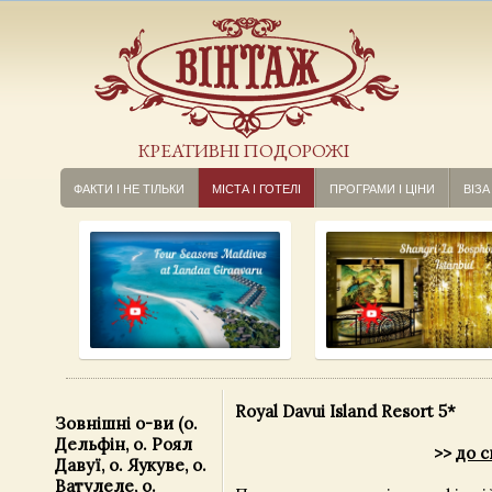
КРЕАТИВНІ ПОДОРОЖІ
ФАКТИ І НЕ ТІЛЬКИ
МІСТА І ГОТЕЛІ
ПРОГРАМИ І ЦІНИ
ВІЗА
Royal Davui Island Resort 5*
Зовнішні о-ви (о.
Дельфін, о. Роял
>>
до с
Давуї, о. Яукуве, о.
Ватулеле, о.