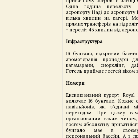
приватному острові в затоці 
Одна година перельоту в
аеропорту Наді до аеропорту Pa
кілька хвилин на катері. Мо
прямих трансферів на гідроліт
- переліт 45 хвилин від аеропо
Інфраструктура
16 бунгало, відкритий басейн
аромотерапія, процедури дл
катамарани, снорклінг, да
Готель приймає гостей віком ві
Номери
Ексклюзивний курорт Royal D
включає 16 бунгало. Кожне с
павільйонів, які з'єднані
переходом. При цьому сам
організований таким чином
гостям абсолютну приватність
бунгало має в своєму
персональний басейн. А з пр