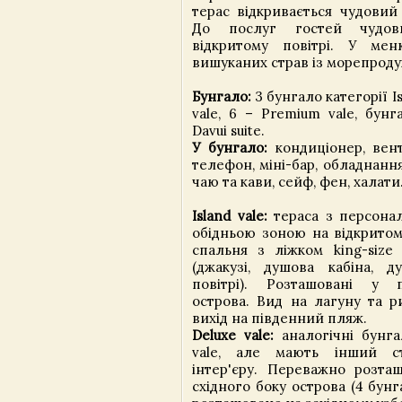
терас відкривається чудовий
До послуг гостей чудов
відкритому повітрі. У ме
вишуканих страв із морепродук
Бунгало:
3 бунгало категорії Is
vale, 6 – Premium vale, бунг
Davui suite.
У бунгало:
кондиціонер, вент
телефон, міні-бар, обладнанн
чаю та кави, сейф, фен, халати
Island vale:
тераса з персона
обідньою зоною на відкритому
спальня з ліжком king-siz
(джакузі, душова кабіна, 
повітрі). Розташовані у п
острова. Вид на лагуну та 
вихід на південний пляж.
Deluxe vale:
аналогічні бунгал
vale, але мають інший с
інтер'єру. Переважно розташ
східного боку острова (4 бун