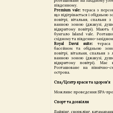
розташоване на західному узб
південному.
Premium vale:
тераса з персо
що підігрівається і обідньою 
повітрі, вітальня, спальня з
ванною зоною (джакузі, душо
відкритому повітрі). Мають 
бунгало Island vale. Розташ
східному та південно-західно
Royal Davui suite:
тераса 
басейном та обідньою зон
повітрі, вітальня, спальня з 
ванною зоною (джакузі, душо
відкритому повітрі). Має 
Розташоване на північно-с
острова.
Спа/Центр краси та здоров'я
Можливе проведення SPA-проц
Спорт та дозвілля
Дайвінг, снорклінг, катамарани