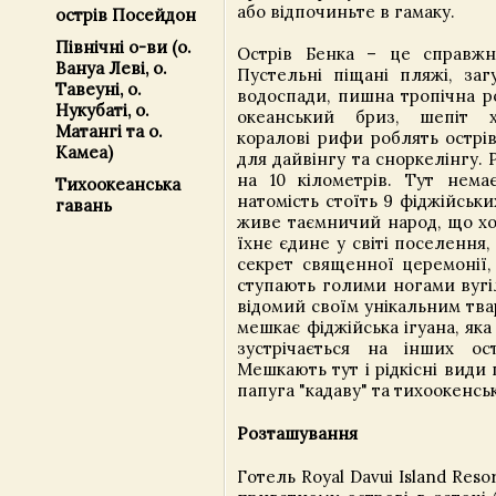
або відпочиньте в гамаку.
острів Посейдон
Північні о-ви (о.
Острів Бенка – це справжн
Вануа Леві, о.
Пустельні піщані пляжі, заг
Тавеуні, о.
водоспади, пишна тропічна р
Нукубаті, о.
океанський бриз, шепіт 
Матангі та о.
коралові рифи роблять острі
Камеа)
для дайвінгу та сноркелінгу. 
на 10 кілометрів. Тут нема
Тихоокеанська
натомість стоїть 9 фіджійських
гавань
живе таємничий народ, що хо
їхнє єдине у світі поселення, 
секрет священної церемонії,
ступають голими ногами вугі
відомий своїм унікальним тва
мешкає фіджійська ігуана, як
зустрічається на інших ост
Мешкають тут і рідкісні види п
папуга "кадаву" та тихоокенсь
Розташування
Готель Royal Davui Island Res