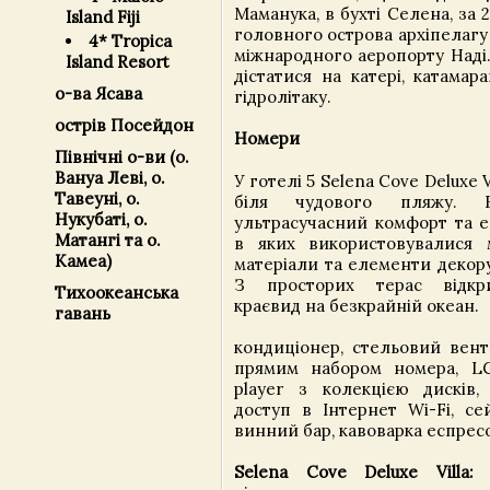
Маманука, в бухті Селена, за 2
Island Fiji
головного острова архіпелагу Ф
4* Tropica
міжнародного аеропорту Наді
Island Resort
дістатися на катері, катамара
о-ва Ясава
гідролітаку.
острів Посейдон
Номери
Північні о-ви (о.
Вануа Леві, о.
У готелі 5 Selena Cove Deluxe 
Тавеуні, о.
біля чудового пляжу. В
Нукубаті, о.
ультрасучасний комфорт та ел
Матангі та о.
в яких використовувалися м
Камеа)
матеріали та елементи декору
З просторих терас відкр
Тихоокеанська
краєвид на безкрайній океан.
гавань
кондиціонер, стельовий вент
прямим набором номера, LC
player з колекцією дисків, 
доступ в Інтернет Wi-Fi, се
винний бар, кавоварка еспрес
Selena Cove Deluxe Villa:
1