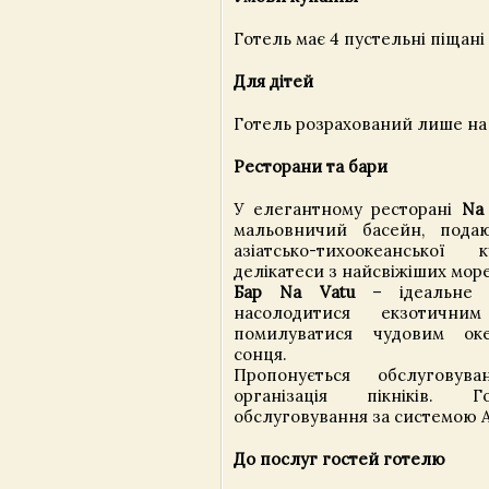
Готель має 4 пустельні піщані
Для дітей
Готель розрахований лише на
Ресторани та бари
У елегантному ресторані
Na
мальовничий басейн, подаю
азіатсько-тихоокеансько
делікатеси з найсвіжіших море
Бар Na Vatu
– ідеальне 
насолодитися екзотични
помилуватися чудовим ок
сонця.
Пропонується обслуговув
організація пікніків. 
обслуговування за системою All
До послуг гостей готелю