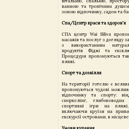
вітальню, спальню, простор
ванною та тропічним душем 
зоною відпочинку, садом та б
Спа/Центр краси та здоров'я
СПА центр Wai Siliva пропо
масажів та послуг з догляду з
з використанням натура
продуктів Фіджі та екскл
Процедури пропонуються так
пляжі.
Спорт та дозвілля
На території готелю є велик
пропонуються чудові можливо
відпочинку та спорту: вінд
сноркелінг, глибоководна 
спортивні ігри на пляжі,
включаючи круїзи на приватн
екскурсії островами, в місцеве
Умови купання