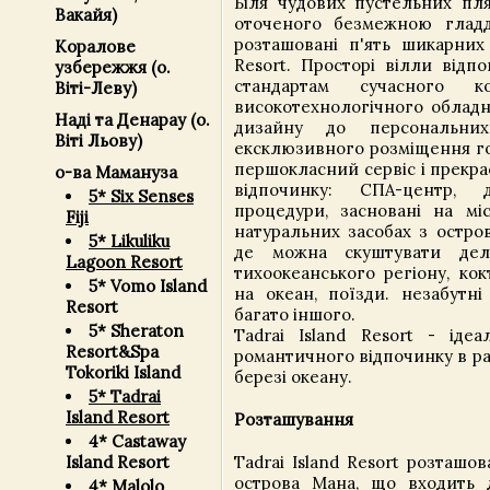
Біля чудових пустельних пля
Вакайя)
оточеного безмежною гладд
розташовані п'ять шикарних 
Коралове
Resort. Просторі вілли відп
узбережжя (о.
стандартам сучасного 
Віті-Леву)
високотехнологічного обладн
Наді та Денарау (о.
дизайну до персональних
Віті Льову)
ексклюзивного розміщення го
першокласний сервіс і прекра
о-ва Мамануза
відпочинку: СПА-центр, 
5* Six Senses
процедури, засновані на міс
Fiji
натуральних засобах з остров
5* Likuliku
де можна скуштувати делік
Lagoon Resort
тихоокеанського регіону, ко
5* Vomo Island
на океан, поїзди. незабутні
Resort
багато іншого.
5* Sheraton
Tadrai Island Resort - іде
Resort&Spa
романтичного відпочинку в ра
Tokoriki Island
березі океану.
5* Tadrai
Island Resort
Розташування
4* Castaway
Tadrai Island Resort розташо
Island Resort
острова Мана, що входить 
4* Malolo