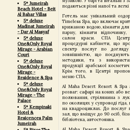
музикою. У барі та вітальні 
5* Jumeirah
подаються різні напої та легкі
Beach Hotel - Beit
Al Bahar Villas
Готель має унікальний озд
5* deluxe
Timeless Spa, що включає крит
Madinat Jumeirah
крижаною водою, кімнати для г
- Dar Al Masyaf
парну, кімнати відпочинку,
салон краси. СПА Центр
5* deluxe
процедурні кабінети, що п
One&Only Royal
спектр послуг по догляду
Mirage - Arabian
зовнішністю, що поєднують 
Court
методики, та з використа
5* deluxe
продукції арабської косметич
One&Only Royal
Крім того, в Центрі пропон
Mirage -
меню СПА.
Residence & Spa
5* deluxe
Al Maha Desert Resort & Spa
One&Only Royal
розваг: сафарі на конях або 
Mirage - The
полювання, стрілянина з лук
Palace
по околицях у супроводі гіда
5* Kempinski
на квадроциклах. До послуг 
Hotel &
зал, що вміщує до 90 осіб, біз
Resicences Palm
бібліотека, автостоянка.
Jumeirah
Al Maha Desert Resort & Sp
5* Rixos The