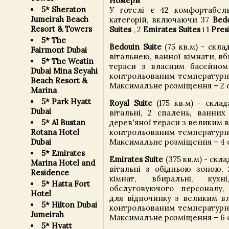
Номери
5* Sheraton
У готелі є 42 комфортабел
Jumeirah Beach
категорій, включаючи 37
Bedo
Resort & Towers
Suites
, 2
Emirates Suites
і 1
Pres
5* The
Bedouin Suite
(75 кв.м) - склад
Fairmont Dubai
вітальнею, ванної кімнати, вб
5* The Westin
тераси з власним басейном 
Dubai Mina Seyahi
контрольованим температур
Beach Resort &
Максимальне розміщення – 2 
Marina
5* Park Hyatt
Royal Suite
(175 кв.м) - склад
Dubai
вітальні, 2 спалень, ванних 
5* Al Bustan
дерев'яної тераси з великим 
Rotana Hotel
контрольованим температур
Dubai
Максимальне розміщення – 4 
5* Emirates
Emirates Suite
(375 кв.м) - скл
Marina Hotel and
вітальні з обідньою зоною, 
Residence
кімнат, вбиральні, кух
5* Hatta Fort
обслуговуючого персоналу,
Hotel
для відпочинку з великим в
5* Hilton Dubai
контрольованим температур
Jumeirah
Максимальне розміщення – 6 о
5* Hyatt