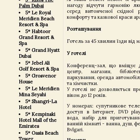
нагоду відчути гармонію л
Palm Dubai
серед витонченої східної р
5* Le Royal
комфорту та казкової краси ар
Meridien Beach
Resort & Spa
Розташування
5* Habtoor
Grand Resort &
Готель за 45 хвилин їзди від м
Spa
5* Grand Hyatt
У готелі
Dubai
5* Jebel Ali
Конференц-зал, що вміщує до
Golf Resort & Spa
центр, магазин, бібліоте
5* Grosvenor
паркування, оренда автомобіл
House
та хімчистки.
5* Le Meridien
У готелі не дозволяється пр
Mina Seyahi
віком до 12 років.
5* Shangri-La
У номерах: супутникове телеб
Hotel
доступ в Інтернет, DVD playe
5* Kempinski
вода, набір для приготуван
Hotel Mall of the
ванній кімнаті - ванна, душ, фе
Emirates
Bvlgari.
5* Oasis Beach
Tower