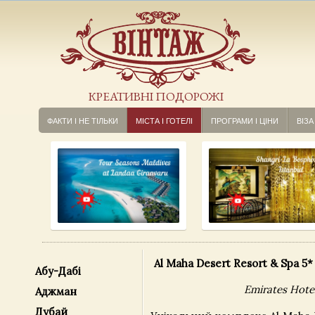
КРЕАТИВНІ ПОДОРОЖІ
ФАКТИ І НЕ ТІЛЬКИ
МІСТА І ГОТЕЛІ
ПРОГРАМИ І ЦІНИ
ВІЗА
Al Maha Desert Resort & Spa 5*
Абу-Дабі
Emirates Hote
Аджман
Дубай