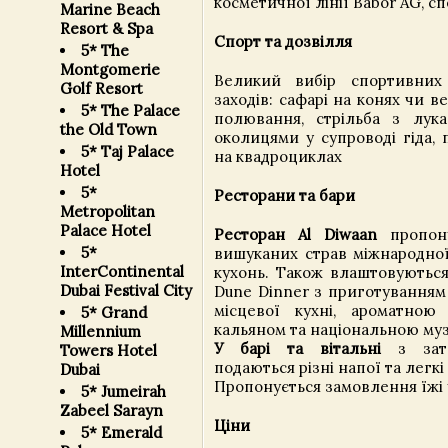
косметичної лінії Babor AG, с
Marine Beach
Resort & Spa
Спорт та дозвілля
5* The
Montgomerie
Великий вибір спортивних
Golf Resort
заходів: сафарі на конях чи 
5* The Palace
полювання, стрільба з лука
the Old Town
околицями у супроводі гіда,
5* Taj Palace
на квадроциклах
Hotel
5*
Ресторани та бари
Metropolitan
Palace Hotel
Ресторан Al Diwaan
пропону
5*
вишуканих страв міжнародної
InterContinental
кухонь. Також влаштовуються
Dubai Festival City
Dune Dinner з приготуванням
місцевої кухні, ароматною
5* Grand
кальяном та національною му
Millennium
У барі та вітальні
з зат
Towers Hotel
подаються різні напої та легкі
Dubai
Пропонується замовлення їжі 
5* Jumeirah
Zabeel Sarayn
Ціни
5* Emerald