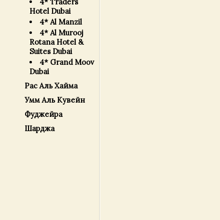
4* Traders
Hotel Dubai
4* Al Manzil
4* Al Murooj
Rotana Hotel &
Suites Dubai
4* Grand Moov
Dubai
Рас Аль Хайма
Умм Аль Кувейн
Фуджейра
Шарджа