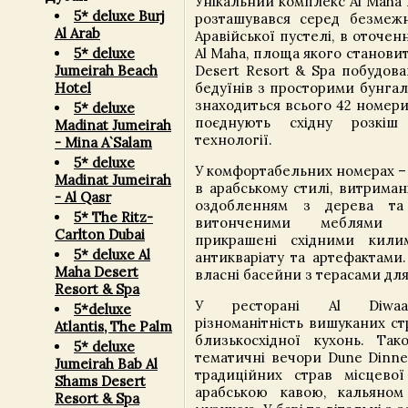
Унікальний комплекс Al Maha 
5* deluxe Burj
розташувався серед безмежн
Al Arab
Аравійської пустелі, в оточен
Al Maha, площа якого становить
5* deluxe
Desert Resort & Spa побудова
Jumeirah Beach
бедуїнів з просторими бунгал
Hotel
знаходиться всього 42 номери 
5* deluxe
поєднують східну розкіш
Madinat Jumeirah
технології.
- Mina A`Salam
5* deluxe
У комфортабельних номерах – 
Madinat Jumeirah
в арабському стилі, витриман
- Al Qasr
оздобленням з дерева та
5* The Ritz-
витонченими меблями 
Carlton Dubai
прикрашені східними кили
5* deluxe Al
антикваріату та артефактами
Maha Desert
власні басейни з терасами для
Resort & Spa
У ресторані Al Diwaa
5*deluxe
різноманітність вишуканих ст
Atlantis, The Palm
близькосхідної кухонь. Та
5* deluxe
тематичні вечори Dune Dinne
Jumeirah Bab Al
традиційних страв місцевої
Shams Desert
арабською кавою, кальяном
Resort & Spa