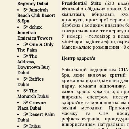
Presidential Suite
(530 кв.м)
Regency Dubai
вітальні з обідньою зоною, 3
5* Jumeirah
кімнатами, вбиральні, ку
Beach Club Resort
прислуги, просторої тераси 
& Spa
барбекю і великим власним ба
5* deluxe
контрольованим температур
Jumeirah
У номері - телевізор з пла
Emirates Towers
міні-бари, радіотелефон, окре
5* One & Only
Максимальне розміщення - 8 о
The Palm
5* The
Центр здоров'я
Address,
Downtown Burj
Унікальний оздоровчим СПА
Dubai
Spa, який включає критий 
5* Raffles
крижаною водою, кімнати для г
Dubai
парну, кімнати відпочинку,
5* The
салон краси. Крім того, є пр
Monarch Dubai
широким спектром послу
здоров'ям та зовнішністю, які 
5* Crowne
західні методики. Пропону
Plaza Dubai
масажу та СПА послуг,
5* Desert Palm
рефлексотерапія, процеду
Dubai
використанням натуральної п
5* Dubai