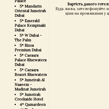
Palace
Вартість даного готел
5* Mandarin
Будь ласка, зателефонуйте 
Oriental Jumeirah
ціни на проживання у ц
Dubai
5* Emerald
Palace Kempinski
Dubai
5* W Dubai -
The Palm
5* Rixos
Premium Dubai
5* Caesars
Palace Bluewaters
Dubai
5* Caesars
Resort Bluewaters
5* Jumeirah Al
Naseem -
Madinat Jumeirah
5* Jumeirah
Creekside Hotel
4* Qamardeen