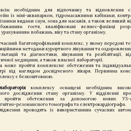
сім необхідним для відпочинку та відновлення с
ейн із міні-аквапарком, гідромасажними кабінами, конт
різними видами саун, зона для масажів, а також великий в
бажанням гостя, кваліфіковані велнес-фахівці розр
урахуванням побажань, віку та стану організму.
учасний багатопрофільний комплекс, у якому передові те
иційними методами курортного лікування та оздоровленн
ультацій та діагностики, лікування та реабілітації, ві
ичної медицини, а також власної лабораторії.
tya може пройти комплексне обстеження та індивідуаль
рі під наглядом досвідченого лікаря. Первинна конс
мплексу є безкоштовною.
абораторія
комплексу оснащені необхідним висок
ого дослідження стану організму. У відділенні про
ь пройти обстеження за допомогою нових УЗ-ап
агнітно-резонансного томографа та електрокардіографа.
лідження проводять із використанням сучасних авто