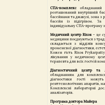
СПА-комплекс
обладнаний в
розташований внутрішній бас
басейнами та джакузі, зона з 
басейн із підігрівом. За 
індивідуальну СПА-програму з 
Медичний центр Rixos
– це с
медицини поєднуються з трад
складається з відділів конс
променевої діагностики, естет
Кожен гість Rixos Prykarpat
лікування у медичному цент
терапевта для всіх гостей ко
Діагностичний центр та л
обладнанням для комплексн
діагностики гості можут
рентгенологічних апаратів, м
Комплексні лабораторні дос
аналізаторів.
Програма доктора Майєра