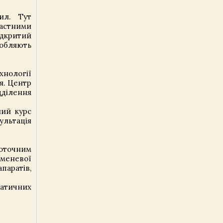
ил. Тут
растними
ідкритий
обляють
хнології
я. Центр
дділення
ний курс
ультація
оточним
меневої
аратів,
матичних