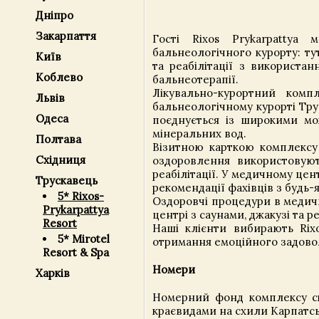
Дніпро
Закарпаття
Гості Rixos Prykarpattya 
бальнеологічного курорту: т
Київ
та реабілітації з використа
Коблево
бальнеотерапії.
Лікувально-курортний компл
Львів
бальнеологічному курорті Тру
Одеса
поєднується із широкими м
мінеральних вод.
Полтава
Візитною карткою комплексу
Східниця
оздоровлення використовуют
реабілітації. У медичному це
Трускавець
рекомендації фахівців з будь-
5* Rixos-
Оздоровчі процедури в медич
Prykarpattya
центрі з саунами, джакузі та 
Resort
Наші клієнти вибирають Rixo
5* Mirotel
отримання емоційного задовол
Resort & Spa
Номери
Харків
Номерний фонд комплексу ск
краєвидами на схили Карпатськ