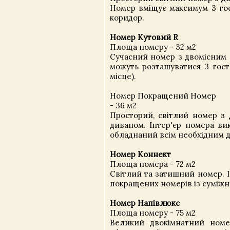
Номер вміщує максимум 3 гос
коридор.
Номер Кутовий R
Площа номеру - 32 м2
Сучасний номер з двомісним лі
можуть розташуватися 3 гост
місце).
Номер Покращений Номер
- 36 м2
Просторий, світлий номер з 
диваном. Інтер'єр номера ви
обладнаний всім необхідним 
Номер Коннект
Площа номера - 72 м2
Світлий та затишний номер. І
покращених номерів із суміжни
Номер Напівлюкс
Площа номеру - 75 м2
Великий двокімнатний номе