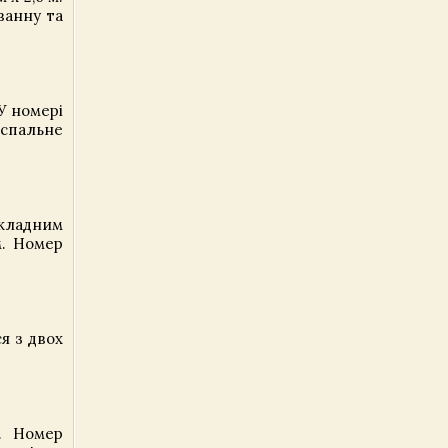
ванну та
У номері
 спальне
зкладним
м. Номер
я з двох
. Номер