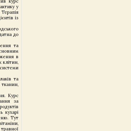
бив курс
актику у
 Терапія
єнтів із
юдського
датна до
ення та
сновним
дження в
 клітин,
 системи
лаків та
тканин,
ня. Курс
ання за
родуктів
ь кухарі
еню. Тут
ітаміни,
 травної