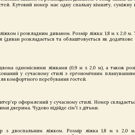
тей. Кутовий номер має одну спальну кімнату, суміжну 
жком і розкладним диваном. Розмір ліжка: 1,8 м x 2,0 м. 
я (диван розкладається та облаштовується як додаткове
двома одномісними ліжками (0,9 м x 2,0 м), а також ро
конаний у сучасному стилі з ергономічним планування
для комфортного перебування гостей.
нтер'єр оформлений у сучасному стилі. Номер складаєтьс
ми дверима. Чудово підійде сім'ї з дітьми.
р з двоспальним ліжком. Розмір ліжка 1,8 м х 2,0 м