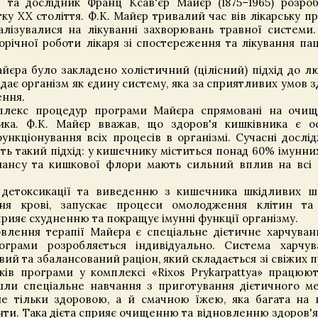
т та дослідник Франц Ксав'єр Майєр (1875–1965) розро
ку XX століття. Ф.К. Майєр тривалий час вів лікарську пр
алізувалися на лікуванні захворювань травної системи.
річної роботи лікаря зі спостереження та лікування паці
йєра було закладено холістичний (цілісний) підхід до л
ядає організм як єдину систему, яка за сприятливих умов з
ення.
мплекс процедур програми Майєра спрямовані на очищ
ка. Ф.К. Майєр вважав, що здоров'я кишківника є о
нкціонування всіх процесів в організмі. Сучасні дослі
ь такий підхід: у кишечнику міститься понад 60% імунних
лансу та кишкової флори мають сильний вплив на всі
 детоксикації та виведенню з кишечника шкідливих ш
ня крові, запускає процеси омолодження клітин та 
прияє схудненню та покращує імунні функції організму.
лення терапії Майєра є спеціальне дієтичне харчуван
ограми розробляється індивідуально. Система харчув
ий та збалансований раціон, який складається зі свіжих п
ків програми у комплексі «Rixos Prykarpattya» працюют
йшли спеціальне навчання з приготування дієтичного м
е тільки здоровою, а й смачною їжею, яка багата на в
ти. Така дієта сприяє очищенню та відновленню здоров'я