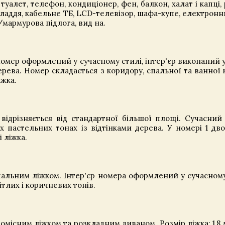
 туалет, телефон, кондиціонер, фен, балкон, халат і капці
иладдя, кабельне ТБ, LCD-телевізор, шафа-купе, електронн
мармурова підлога, вид на.
мер оформлений у сучасному стилі, інтер'єр виконаний у
ерева. Номер складається з коридору, спальної та ванної к
іжка.
ідрізняється від стандартної більшої площі. Сучасний 
 пастельних тонах із відтінками дерева. У номері 1 дв
 ліжка.
альним ліжком. Інтер'єр номера оформлений у сучасному
лих і коричневих тонів.
місним ліжком та розкладним диваном. Розмір ліжка: 1,8 м 