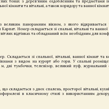
лих тонах з дерев'яним оздобленням та предметами ін
ної кімнати та вітальні, а також коридору та ванної кімнат
 великим панорамним вікном, з якого відкривається
и Карпат. Номер складається зі спальні, вітальні та ванної
світлих відтінках та обладнаний всім необхідним для ком
. Складається зі спальної, вітальні, ванної кімнат та к
ікнами з видом на курорт або гори. У спальні розміщ
0 м, дві тумбочки, телевізор, великий пуф, журнальний 
що складається з двох спалень, просторої вітальні, кухні
 оформлені в класичному стилі з використанням декор