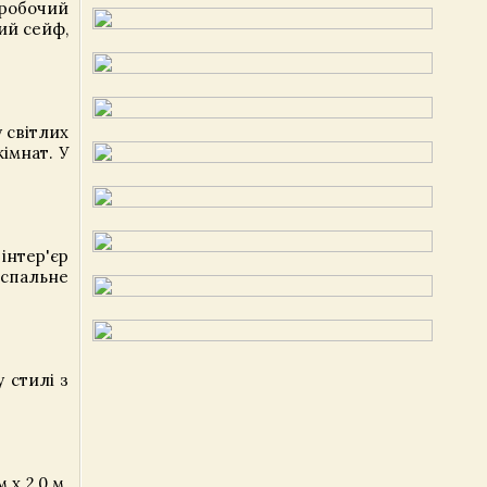
, робочий
ий сейф,
 світлих
імнат. У
інтер'єр
оспальне
 стилі з
х 2,0 м.