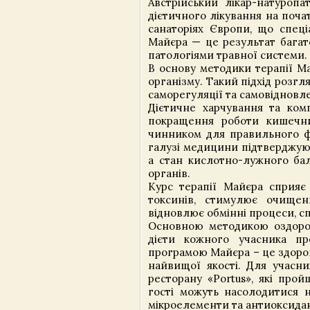
Австрійський лікар-натуропа
дієтичного лікування на почат
санаторіях Європи, що спеці
Майєра — це результат багато
патологіями травної системи.
В основу методики терапії Ма
організму. Такий підхід розгл
саморегуляції та самовідновл
Дієтичне харчування та ко
покращення роботи кишечни
чинником для правильного фу
галузі медицини підтверджуют
а стан кислотно-лужного ба
органів.
Курс терапії Майєра сприяє
токсинів, стимулює очищен
відновлює обмінні процеси, с
Основною методикою оздоров
дієти кожного учасника пр
програмою Майєра – це здоров
найвищої якості. Для учасни
ресторану «Portus», які про
гості можуть насолодитися н
мікроелементи та антиоксидан