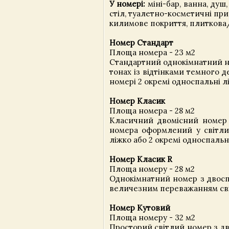
У номері:
міні-бар, ванна, душ,
стіл, туалетно-косметичні пр
килимове покриття, плиткова/
Номер Стандарт
Площа номера - 23 м2
Стандартний однокімнатний но
тонах із відтінками темного д
номері 2 окремі односпальні л
Номер Класик
Площа номера - 28 м2
Класичний двомісний номер в
номера оформлений у світлих
ліжко або 2 окремі односпальні
Номер Класик R
Площа номеру - 28 м2
Однокімнатний номер з двосп
величезним переважанням світ
Номер Кутовий
Площа номеру - 32 м2
Просторий світлий номер з дво