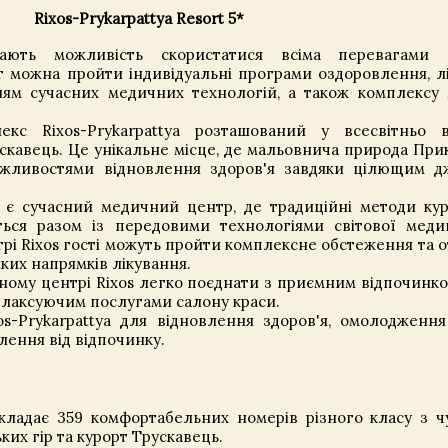
Rixos-Prykarpattya Resort 5*
мають можливість скористатися всіма перевагами в
ут можна пройти індивідуальні програми оздоровлення, л
нням сучасних медичних технологій, а також комплексу
екс Rixos-Prykarpattya розташований у всесвітньо 
скавець. Це унікальне місце, де мальовнича природа При
ожливостями відновлення здоров'я завдяки цілющим д
 є сучасний медичний центр, де традиційні методи ку
ься разом із передовими технологіями світової мед
нтрі Rixos гості можуть пройти комплексне обстеження та 
яких напрямків лікування.
ному центрі Rixos легко поєднати з приємним відпочинко
релаксуючим послугами салону краси.
s-Prykarpattya для відновлення здоров'я, омолодження
ення від відпочинку.
ладає 359 комфортабельних номерів різного класу з 
их гір та курорт Трускавець.