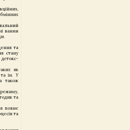
ційних,
обмінних
увальний
ні ванни
ди.
щення та
ня стану
 детокс-
таких як
та ін. У
а також
 режиму,
тодик та
ся повне
цесів та