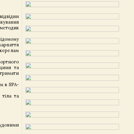
ідвідин
ікування
 методик
відомому
карпаття
жерелам
рортного
ицини та
отримати
м в SPA-
 тіла та
чудовими