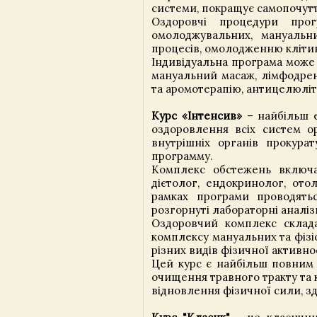
системи, покращує самопочутт
Оздоровчі процедури про
омолоджувальних, мануальни
процесів, омолодженню кліти
Індивідуальна програма може 
мануальний масаж, лімфодре
та аромотерапію, антицелюліт
Курс «Інтенсив»
– найбільш е
оздоровлення всіх систем о
внутрішніх органів прокура
программу.
Комплекс обстежень включає
дієтолог, ендокринолог, ото
рамках програми проводять
розгорнуті лабораторні аналіз
Оздоровчий комплекс склада
комплексу мануальних та фіз
різних видів фізичної активнос
Цей курс є найбільш повним 
очищення травного тракту та к
відновлення фізичної сили, зд