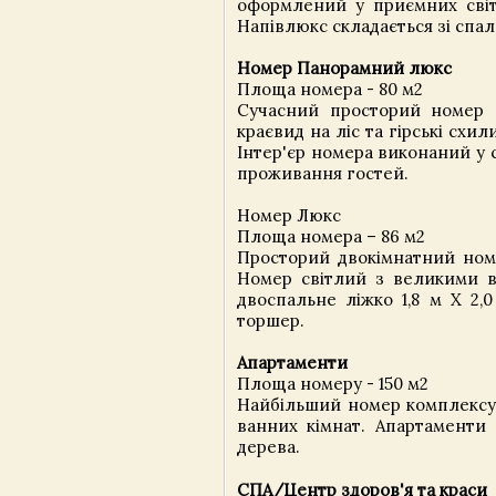
оформлений у приємних світ
Напівлюкс складається зі спаль
Номер Панорамний люкс
Площа номера - 80 м2
Сучасний просторий номер з
краєвид на ліс та гірські схил
Інтер'єр номера виконаний у 
проживання гостей.
Номер Люкс
Площа номера – 86 м2
Просторий двокімнатний номер
Номер світлий з великими в
двоспальне ліжко 1,8 м X 2,
торшер.
Апартаменти
Площа номеру - 150 м2
Найбільший номер комплексу, 
ванних кімнат. Апартаменти
дерева.
СПА/Центр здоров'я та краси