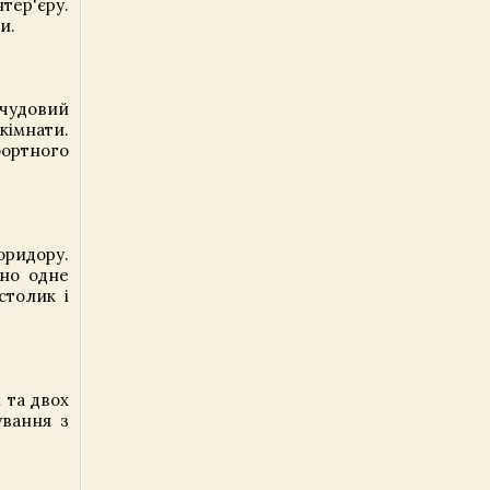
тер'єру.
и.
 чудовий
 кімнати.
фортного
оридору.
ено одне
столик і
 та двох
ування з