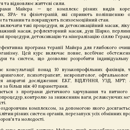
я та відновлює життєві сили.
грами Майєра — це комплекс різних видів корек
х, SPA- та фізіотерапій, які сприяють поліпшенню 
н та тканин та покращують психоемоційний стан.
включати такі процедури, як детоксикаційний масаж, лік
нажний масаж, рефлекторний масаж, душ Шарко, перлин
ні процедури, детоксикацію та мінералізацію сіллю Геран
фективна програма терапії Майєра для глибокого очи
рганізму. Цей курс включає повне, всебічне обстежен
тури та систем, що дозволяє розробити індивідуальну
 консультації понад 10 вузькопрофільних фахівців, 
ларинголог, психотерапевт, невропатолог, офтальмолог 
ся апаратні дослідження: ЕКГ, ВІДЛУННЯ, УЗД, МРТ; 
и за більш ніж 40 параметрами.
ється з програми дієтичного харчування та питного
іопроцедур, контролю за зниженням ваги, релаксуючих ме
ті.
оздоровчим комплексом, за допомогою якого досягаєть
літин різних систем органів, перезапуск усіх обмінних про
оров'я та молодості.