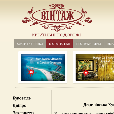
КРЕАТИВНІ ПОДОРОЖІ
ФАКТИ І НЕ ТІЛЬКИ
МІСТА І ГОТЕЛІ
ПРОГРАМИ І ЦІНИ
ВІЗА
Буковель
Деренівська Ку
Дніпро
Закарпаття
У мальовничому передгір