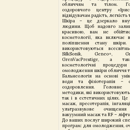
обличчям та тілом. Го
оздоровчого центру «Іри
відвідувачам радість, легкість
Шкіра – це дзеркало внут
людини. Щоб надовго зали
красивою, вам не обійти
косметології, яка включає 
поліпшення стану шкіри
використовуються всесвітн
SilkSonik, Geneo+, Gr
GrenVacPrestige, а так
косметологічні процеду
омолодження шкіри обличчя та
Бальнеологія на основі унік
води та фізіотерапія – 
оздоровлення. Головне 
методики, які використовують
так і в естетичних цілях. Ц
масаж, пресотерапія, інгаляці
ультразвукове очищення
вакуумний масаж та RF – ліфт
До ваших послуг широкий спе
програм: для омолодження, о