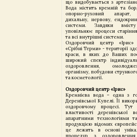
що видобувається з артезіан
Вода містить кремній та бор
опорно-руховий апарат, 
дихальну, нервову, ендокрин
системи. Завдяки вміст
уповільнює процеси старіння
та всі внутрішні системи.
Оздоровчий центр «Ірис»
«Срібні Терми» - території здо
краси, в яких до Ваших по
широкий спектр індивідуал
оздоровлення, омолодж
організму, побудови стрункого
та косметології.
Оздоровчий центр «Ірис»
Кремнієва вода – одна з г
Деренівської Купелі. Її вико
оздоровчому процесі. Тут
властивості деренівської 
апаратними технологіями т
продукцією відомих європейс
це лежить в основі уніка
процедур з оздоровленн