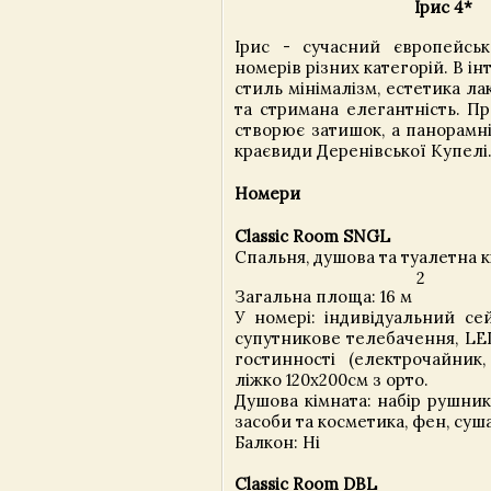
Ірис 4*
Ірис - сучасний європейсь
номерів різних категорій. В ін
стиль мінімалізм, естетика л
та стримана елегантність. П
створює затишок, а панорамні
краєвиди Деренівської Купелі
Номери
Classic Room SNGL
Спальня, душова та туалетна 
2
Загальна площа: 16 м
У номері: індивідуальний сей
супутникове телебачення, LED
гостинності (електрочайник, 
ліжко 120х200см з орто.
Душова кімната: набір рушникі
засоби та косметика, фен, суш
Балкон: Ні
Classic Room DBL