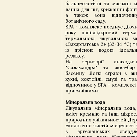
бальнеологічні та масажні к
ванна для ніг, крижаний фонт
а також зона відпочинк
ботанічного саду.
SPA - комплекс поєднує діюч
року напіввідкритий терм
термальною, лікувальною, 
«Закарпатська 2» (32-34 °С) 
із прісною водою, ідеаль
релаксу.
На території знаходить
"Саламандра" та аква-бар
басейну. Легкі страви з акц
кухні, коктейлі, смузі та тр
відпочинок у SPA – комплексі
приємнішими.
Мінеральна вода
Лікувальна мінеральна вода,
вміст кремнію та інші мікро
природних унікальностей Дере
екологічно чистій місцевості
з артезіанських свердл