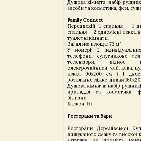
Душова кімната: набір рушникі
засоби та косметика, фен, суш
Family Connect
Передпокій, 1 спальня — 1 д
спальня — 2 одномісні ліжка, в
туалетні кімнати.
Загальна площа: 73 м²
У номері: 2 індивідуальни
телефони, супутникове тел
телевізори, піднос г
електрочайники, чай, кава, цу
ліжка 90х200 см і 1 двос
розкладне ліжко-диван 160х20
Душова кімната: набір рушникі
приладдя та косметика, 
білизни.
Балкон: Ні
Ресторани та бари
Ресторани Деренівської Ку
вишуканого смаку та високої 
затишку, де подають нейм