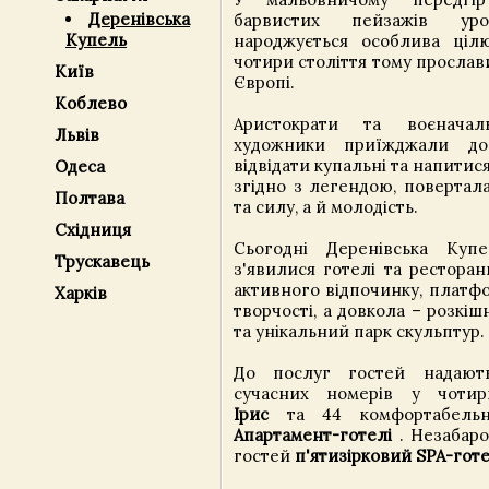
Деренівська
барвистих пейзажів уро
Купель
народжується особлива ціл
чотири століття тому прослав
Київ
Європі.
Коблево
Аристократи та воєначал
Львів
художники приїжджали до
відвідати купальні та напитися
Одеса
згідно з легендою, повертал
Полтава
та силу, а й молодість.
Східниця
Сьогодні Деренівська Куп
Трускавець
з'явилися готелі та ресторан
активного відпочинку, платфо
Харків
творчості, а довкола – розкі
та унікальний парк скульптур.
До послуг гостей надают
сучасних номерів у чоти
Ірис
та 44 комфортабельн
Апартамент-готелі
. Незабар
гостей
п'ятизірковий SPA-готе