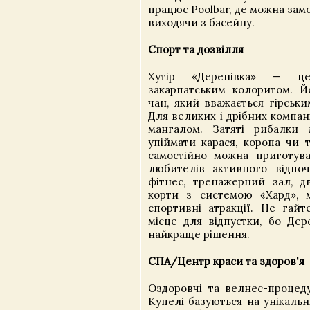
працює Poolbar, де можна замо
виходячи з басейну.
Спорт та дозвілля
Хутір «Деренівка» — це
закарпатським колоритом. Й
чан, який вважається гірськи
Для великих і дрібних компан
мангалом. Затяті рибалки 
упіймати карася, коропа чи 
самостійно можна приготува
любителів активного відпо
фітнес, тренажерний зал, дв
корти з системою «Хард», м
спортивні атракції. Не гайт
місце для відпустки, бо Дер
найкраще рішення.
СПА/Центр краси та здоров'я
Оздоровчі та велнес-процеду
Купелі базуються на унікальн