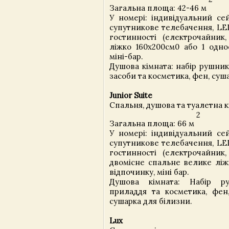
Загальна площа: 42-46 м
У номері: індивідуальний сей
супутникове телебачення, LED
гостинності (електрочайник, 
ліжко 160х200см0 або 1 одно
міні-бар.
Душова кімната: набір рушникі
засоби та косметика, фен, суш
Junior Suite
Спальня, душова та туалетна 
2
Загальна площа: 66 м
У номері: індивідуальний сей
супутникове телебачення, LED
гостинності (електрочайник, 
двомісне спальне велике ліжк
відпочинку, міні бар.
Душова кімната: Набір ру
приладдя та косметика, фен
сушарка для білизни.
Lux