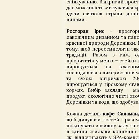
спілкуванню. Відкритий простір
дає можливість милуватися к
їдячи святкові страви, доп
винами.
Ресторан Ірис
- простори
лаконічним дизайном та пан
красивої природи Деренівки. І
тому, щоб переосмислити зака
традиції. Разом з тим, 
пріоритетів у меню – стейки 
вирощується на власном
господарстві з використанням
та сухою витримкою 20-
вирощується у гірському ста
кормах. Вибір закладу – м
продукт, екологічно чисті овоч
Деренівки та вода, що здобува
Кожна деталь
кафе Саламан
щоб дивувати гостей і разом
поєднувати затишну залу та т
в єдиній стильній концепції.
які відпочивають у SPA-компле