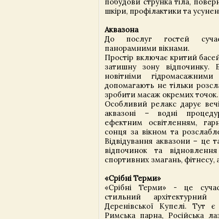
побудови струнка тіла, повер
шкіри, профілактики та усуне
Аквазона
До послуг гостей суча
панорамними вікнами.
Простір включає критий басей
затишну зону відпочинку. 
новітніми гідромасажними 
допомагають не тільки розсла
зробити масаж окремих точок.
Особливий релакс дарує вечі
аквазоні – водні процед
ефектним освітленням, гар
сонця за вікном та розслабл
Відвідування аквазони – це 
відпочинок та відновлення
спортивних змагань, фітнесу, 
«Срібні Терми»
«Срібні Терми» - це сучас
стильний архітектурний
Деренівської Купелі. Тут є
Римська парна, Російська лаз