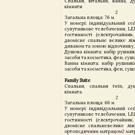
Спальня, вітальня, ванна, д
кімнати
2
Загальна площа: 76 м
У номері: індивідуальний сей
супутникове телебачення, LED
гостинності (електрочайник, 
двомісне спальне велике ліж
диваном та зоною відпочинку, 
Душова кімната: набір рушникі
засоби та косметика, фен, суш
Ванна кімната: набір рушникі
засоби та косметика, фен, суш
Family Suite
Спальня, спальня twin, ду
кімната.
2
Загальна площа: 66 м
У номері: індивідуальний сей
супутникове телебачення, LED
гостинності (електрочайник, 
двомісне спальневелике ліж
ортопедичним матрацом2 матра