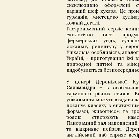
ексклюзивно оформлені с
варіацій шеф-кухаря. Це при
гурманів, мистецтво кулінар
кожній деталі.
Гастрономічний сервіс конц
екологічно чисті проду
фермерських угідь, сучас
локальну рецептуру у європе
Унікальна особливість, аналогі
Україні, - приготування їжі 
природної питної та мінер
видобуваються безпосередньо 
У центрі Деренівської 
Саламандра
– з особливою 
гармонією різних стилів. Вс
унікальні та можуть вгадати в
поєднує класику з епатажни
формами, живописом та гро
роялю створюють каме
Панорамний зал наповнений
та відкриває пейзажі Дере
англійський паб сприяє веч