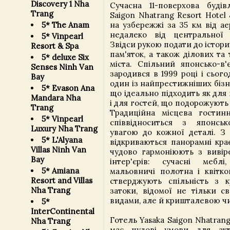
Discovery 1 Nha
Сучасна 11-поверхова буді
Trang
Saigon Nhatrang Resort Hotel
5* The Anam
на узбережжі за 35 км від а
недалеко від центральної 
5* Vinpearl
Звідси рукою подати до істор
Resort & Spa
пам'яток, а також ділових та
5* deluxe Six
міста. Спільний японсько-в'
Senses Ninh Van
зародився в 1999 році і сьог
Bay
один із найпрестижніших бізн
5* Evason Ana
що ідеально підходить як для
Mandara Nha
і для гостей, що подорожують
Trang
Традиційна місцева гостинн
5* Vinpearl
співвідноситься з японсь
Luxury Nha Trang
увагою до кожної деталі. З 
5* L'Alyana
відкриваються панорамні кра
Villas Ninh Van
чудово гармоніюють з виві
Bay
інтер'єрів: сучасні меблі
5* Amiana
мальовничі полотна і квітко
Resort and Villas
стверджують спільність з 
Nha Trang
затоки, відомої не тільки с
видами, але й кришталевою чи
5*
InterContinental
Готель Yasaka Saigon Nhatrang
Nha Trang
має чудові умови для ак