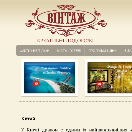
КРЕАТИВНІ ПОДОРОЖІ
ФАКТИ І НЕ ТІЛЬКИ
МІСТА І ГОТЕЛІ
ПРОГРАМИ І ЦІНИ
ВІЗА
Китай
У Китаї дракон є одним із найшанованіших м