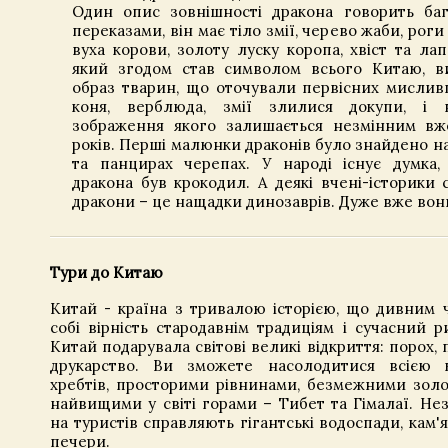
Один опис зовнішності дракона говорить ба
переказами, він має тіло змії, черево жаби, роги 
вуха корови, золоту луску коропа, хвіст та лап
який згодом став символом всього Китаю, в
образ тварин, що оточували первісних мисливц
коня, верблюда, змії злилися докупи, і 
зображення якого залишається незмінним вж
років. Перші малюнки драконів було знайдено на
та панцирах черепах. У народі існує думка
дракона був крокодил. А деякі вчені-історики
дракони – це нащадки динозаврів. Дуже вже вони
Тури до Китаю
Китай - країна з тривалою історією, що дивним 
собі вірність стародавнім традиціям і сучасний 
Китай подарувала світові великі відкриття: порох, 
друкарство. Ви зможете насолодитися всією к
хребтів, просторими рівнинами, безмежними золо
найвищими у світі горами – Тибет та Гімалаї. Не
на туристів справляють гігантські водоспади, кам'я
печери.