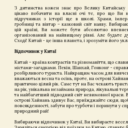
З дитинства кожен знає про Велику Китайську с
цікаво побачити на власні очі те, про що Ви 
підручниках з історії ще в школі. Храми, імпер
гробниці та вівтар – казковий світ наяву. Вибира
цій країні, Ви можете бути абсолютно впевне
організований на найвищому рівні. Але будьте д
Сході! Китай - це інша планета, і зрозуміти його ук
Відпочинок у Китаї
Китай – країна контрастів та різноманіття, що слав
містами-загадками. Пекін, Шанхай, Гонконг - справж
розбірливого туриста. Найкращим часом для вивче
вважаються весна та осінь, проте, на острові Хайна
практично цілий рік. Саме тут на Вас чекають трист
на рік, унікальна незаймана природа, лікувальні те
та найбагатший підводний світ невимовної краси. 
острові Хайнань здивує Вас, приїжджайте сюди, щоб
повсякденності, забути про турботи і поринути у с
природний рай!
Вибираючи відпочинок у Китаї, Ви вибираєте весел
Зарядіться енергією від поїздки до Китаю, станьте