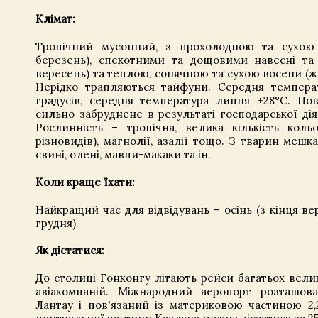
Клімат:
Тропічний мусонний, з прохолодною та сухою 
березень), спекотними та дощовими навесні та в
вересень) та теплою, сонячною та сухою восени (ж
Нерідко трапляються тайфуни. Середня темпера
градусів, середня температура липня +28°С. Пов
сильно забруднене в результаті господарської ді
Рослинність – тропічна, велика кількість кольо
різновидів), магнолії, азалії тощо. З тварин мешк
свині, олені, мавпи-макаки та ін.
Коли краще їхати:
Найкращий час для відвідувань – осінь (з кінця ве
грудня).
Як дістатися:
До столиці Гонконгу літають рейси багатьох вел
авіакомпаній. Міжнародний аеропорт розташов
Лантау і пов'язаний із материковою частиною 2,