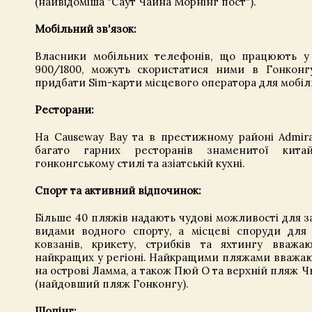
(найвідоміша "Саут Чайна Морнінг пост").
Мобільний зв'язок:
Власники мобільних телефонів, що працюють у
900/1800, можуть скористатися ними в Гонконг
придбати Sim-карти місцевого оператора для мобі
Ресторани:
На Causeway Bay та в престижному районі Admira
багато гарних ресторанів знаменитої кита
гонконгському стилі та азіатській кухні.
Спорт та активний відпочинок:
Більше 40 пляжів надають чудові можливості для з
видами водного спорту, а місцеві споруди для 
ковзанів, крикету, стрибків та яхтингу вваж
найкращих у регіоні. Найкращими пляжами вважа
на острові Ламма, а також Пюй О та верхній пляж Ч
(найдовший пляж Гонконгу).
Шопінг: