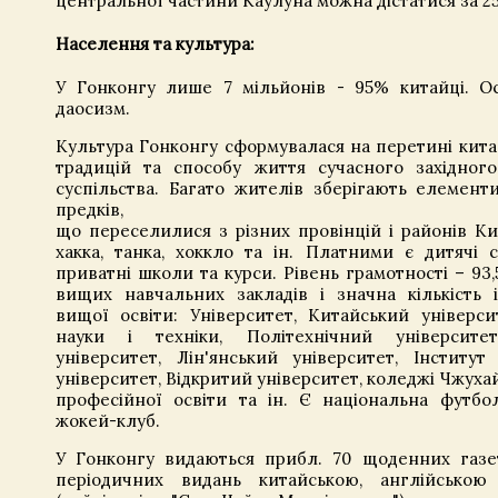
центральної частини Каулуна можна дістатися за 2
Населення та культура:
У Гонконгу лише 7 мільйонів - 95% китайці. Ос
даосизм.
Культура Гонконгу сформувалася на перетині кит
традицій та способу життя сучасного західного
суспільства. Багато жителів зберігають елемент
предків,
що
переселилися з різних провінцій і районів Ки
хакка, танка, хоккло та ін.
Платними є дитячі са
приватні школи та курси. Рівень грамотності – 93,
вищих навчальних закладів і значна кількість і
вищої освіти: Університет, Китайський універси
науки і техніки, Політехнічний університет
університет, Лін'янський університет, Інститут
університет, Відкритий університет, коледжі Чжухай
професійної освіти та ін. Є національна футбо
жокей-клуб.
У Гонконгу видаються прибл. 70 щоденних газе
періодичних видань китайською, англійською