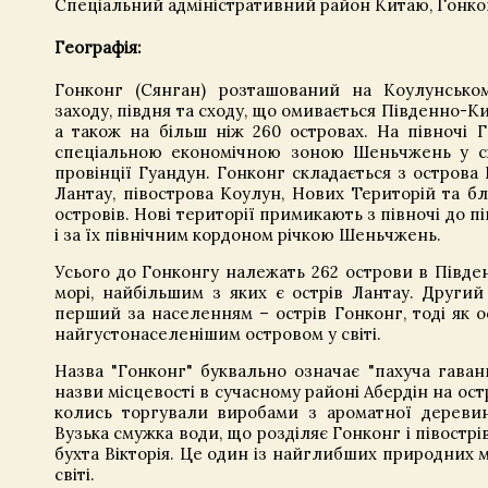
Спеціальний адміністративний район Китаю, Гонко
Географія:
Гонконг (Сянган) розташований на Коулунському
заходу, півдня та сходу, що омивається Південно-К
а також на більш ніж 260 островах. На півночі 
спеціальною економічною зоною Шеньчжень у ск
провінції Гуандун. Гонконг складається з острова 
Лантау, півострова Коулун, Нових Територій та б
островів. Нові території примикають з півночі до п
і за їх північним кордоном річкою Шеньчжень.
Усього до Гонконгу належать 262 острови в Півд
морі, найбільшим з яких є острів Лантау. Други
перший за населенням – острів Гонконг, тоді як о
найгустонаселенішим островом у світі.
Назва "Гонконг" буквально означає "пахуча гавань
назви місцевості в сучасному районі Абердін на ост
колись торгували виробами з ароматної дереви
Вузька смужка води, що розділяє Гонконг і півострі
бухта Вікторія. Це один із найглибших природних м
світі.