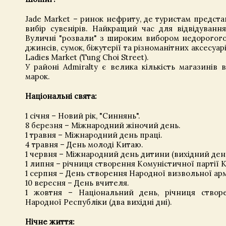
Jade Market – ринок нефриту, де туристам предс
вибір сувенірів. Найкращий час для відвідуванн
Вуличні "розвали" з широким вибором недорогого
джинсів, сумок, біжутерії та різноманітних аксесуар
Ladies Market (Tung Choi Street).
У районі Admiralty є велика кількість магазинів 
марок.
Національні свята:
1 січня – Новий рік, "Синнянь".
8 березня – Міжнародний жіночий день.
1 травня – Міжнародний день праці.
4 травня – День молоді Китаю.
1 червня – Міжнародний день дитини (вихідний день
1 липня – річниця створення Комуністичної партії 
1 серпня – День створення Народної визвольної арм
10 вересня – День вчителя.
1 жовтня – Національний день, річниця створ
Народної Республіки (два вихідні дні).
Нічне життя: