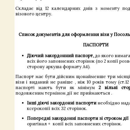
Складає від 12 календарних днів з моменту по
візового центру.
Список документів для оформлення візи у Посольств
ПАСПОРТИ
Діючий закордонний паспорт,
до якого вимагає
всіх його заповнених сторінок (по 2 копії роз
сторону аркуша формату А4).
Паспорт має бути
дійсним щонайменше три
місяц
візи
і виданий
не раніше
,
ніж 10 років тому
(ст.1
паспорті
мають бути
як мінімум
2 вільні
сто
подовженим
терміном дії не
приймаються
.
Інші діючі закордонні паспорти
необхідно нада
ксерокопії всіх 32 сторінок.
Попередні закордонні паспорти
зі
строком дії 
оригінал +
копії всіх
заповнених
сторінок
.