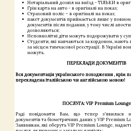
Нотаріальний дозвіл на виїзд - ТІЛЬКИ в оригі
Грін карта на авто - в оригіналі на показ;
Страховий поліс – в оригіналі на показ;
пакет документів приймається лише у повному
документів після подання, у тому числі апости
дозволяються;
Неповнолітні діти можуть подорожувати у супр
Студенти, які навчаються за кордоном, мають
за місцем тимчасової реєстрації. В Україні во
можуть.
ПЕРЕКЛАДИ ДОКУМЕНТІВ
Вся документація
українського походження
,
крім
п
перекладена італійською
чи англійською мовою!
ПОСЛУГА: VIP Premium Lounge
Раді повідомити Вам, що тепер з'явилася м
документів та біометричних даних у VIP Premium L
Заявникам, які оберуть VIP Premium Lounge, надаєт
послуг, включених у загальну вартість: