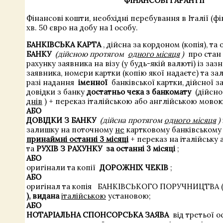
ФІНАНСОВІ ГАРАНТІЇ
Фінансові кошти, необхідні перебування в Італії (фін
хв. 50 євро на добу на 1 особу.
БАНКІВСЬКА КАРТА
, дійсна за кордоном (копія), т
БАНКУ
(дійсною протягом
одного місяця
)
про стан 
рахунку заявника на візу (у будь-якій валюті) із заз
заявника, номери картки (копію якої надаєте) та за
разі надання
іменної
банківської картки, дійсної з
довідки з банку
достатньо чека з банкомату
(дійсно
днів
) + переказ італійською або англійською мовою
АБО
ДОВІДКИ З БАНКУ
(дійсна протягом
одного місяця
)
залишку на поточному
не
картковому банківському
принаймні останні 3 місяці
+ переказ на італійську 
та
РУХІВ З РАХУНКУ
за останні 3 місяці
;
АБО
оригінали та копії
ДОРОЖНІХ ЧЕКІВ
;
АБО
оригінал та копія
БАНКІВСЬКОГО ПОРУЧНИЦТВА (fi
), видана
італійською
установою;
АБО
НОТАРІАЛЬНА СПОНСОРСЬКА ЗАЯВА
від третьої ос