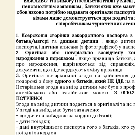
ВАЖЛИВО! На вимогу
Посольства
Італії
у
Києві
неповнолітнім
заявникам
,
батьки
яких
вже
маю
обов'язково
потрібно
надавати
оригінали
паспорт
візами
лише
демонструються
при подачі
та
співробітникам
туристичних
аген
1. Ксерокопія сторінки закордонного паспорта 
батька/матері
та
даними дитини
, якщо дитин
паспорта, і дитина вписана (з фотографією!) у пасп
2.
Оригінал або нотаріально засвідчену ко
народження з переказом
. Якщо прізвища батьків, 
про народження, відрізняються від справжніх
документи, що підтверджують зміну прізвища.
3.
Оригінал нотаріальної згоди на здійснення д
подорожі з боку
одного з батьків, який НЕ ЇДЕ
на в
Нотаріальна згода на виїзд дитини має бути з пр
англійською або італійською мовою.
З 01.10
ПОТРІБНО!
Згода на виїзд дитини подається в оригіналі та не 
У згоді на виїзд має бути зазначено:
- що дитина виїжджає за кордон до Італії;
- дати поїздки;
- дані внутрішнього паспорта того з батьків, хто 
поїздці за кордон.