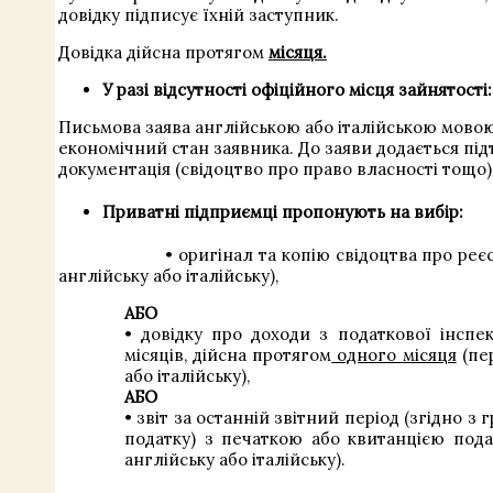
довідку підписує їхній заступник.
Довідка дійсна протягом
місяця.
У разі відсутності офіційного місця зайнятості:
Письмова заява англійською або італійською мовою,
економічний стан заявника. До заяви додається пі
документація (свідоцтво про право власності тощо)
Приватні підприємці
пропонують на вибір:
• оригінал та копію свідоцтва про реєстр
англійську або італійську),
АБО
• довідку про доходи з податкової інспек
місяців, дійсна протягом
одного місяця
(пе
або італійську),
АБО
• звіт за останній звітний період (згідно з
податку) з печаткою або квитанцією пода
англійську або італійську).