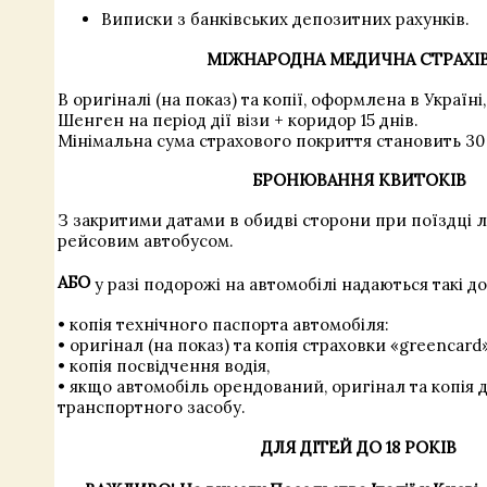
Виписки
з
банківських депозитних
рахунків.
МІЖНАРОДНА МЕДИЧНА СТРАХІ
В оригіналі (на показ) та копії, оформлена в Україні,
Шенген на період дії візи + коридор 15 днів.
Мінімальна сума страхового покриття становить 30 
БРОНЮВАННЯ КВИТОКІВ
З закритими датами в обидві сторони при поїздці л
рейсовим автобусом.
АБО
у разі подорожі на автомобілі надаються такі д
• копія технічного паспорта автомобіля:
• оригінал (на показ) та копія страховки «greencard»
• копія посвідчення водія,
• якщо автомобіль орендований, оригінал та копія
транспортного засобу.
ДЛЯ ДІТЕЙ ДО 18 РОКІВ