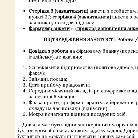
Шенгенської угоди?
Сторінка 3 (завантажити)
анкети з особистим 
пункті 37;
сторінка 4
(завантажити)
анкети з о
заявника у полі для підпису.
Формуляр анкети
та
приклад заповнення анк
ПІДТВЕРДЖЕННЯ ЗАНЯТОСТІ: Робота /
Довідка з роботи
на фірмовому бланку (перекл
італійську), де вказано:
Усі реквізити підприємства (поштова адреса, 
факсу);
Займана посада;
Дата прийому працювати;
Середньомісячний оклад із розшифровкою що
за останні 6 місяців
Фраза про те, що фірма гарантує збереження р
окладу на час поїздки (відпустки)
Мокра печатка та підписи посадових осіб.
Довідка має бути підписана керівником організац
бухгалтером або начальником відділу кадрів. Дире
бухгалтер не можуть підписувати довідку самі собі, 