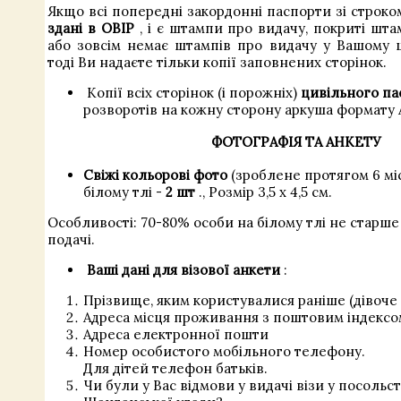
Якщо всі попередні закордонні паспорти
зі строк
здані в ОВІР
, і є штампи про видачу, покриті шт
або зовсім немає штампів про видачу у Вашому ц
тоді Ви надаєте тільки копії заповнених сторінок.
Копії всіх сторінок (і порожніх)
цивільного па
розворотів на кожну сторону аркуша формату А
ФОТОГРАФІЯ ТА АНКЕТУ
Свіжі кольорові фото
(зроблене протягом 6 міс
білому тлі -
2 шт
., Розмір 3,5 х 4,5 см.
Особливості: 70-80% особи на білому тлі не старше
подачі.
Ваші дані для візової анкети
:
Прізвище, яким користувалися раніше (дівоче
Адреса місця проживання з поштовим індекс
Адреса електронної пошти
Номер особистого мобільного телефону.
Для дітей телефон батьків.
Чи були у Вас відмови у видачі візи у посольс