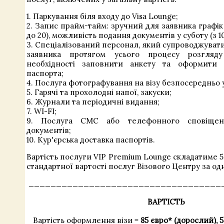
1. Паркування біля входу до Visa Lounge;
2. Запис прайм-тайм: зручний для заявника графік 
до 20), можливість подання документів у суботу (з 10 
3. Спеціалізований персонал, який супроводжуват
заявника протягом усього процесу розгля
необхідності заповнити анкету та оформити к
паспорта;
4. Послуга фотографування на візу безпосередньо у
5. Гарячі та прохолодні напої, закуски;
6. Журнали та періодичні видання;
7. WI-FI;
9. Послуга СМС або телефонного сповіщен
документів;
10. Кур'єрська доставка паспортів.
Вартість послуги VIP Premium Lounge складатиме 5
стандартної вартості послуг Візового Центру за од
___________________________________
ВАРТІСТЬ
Вартість оформлення візи =
85 євро* (дорослий), 5