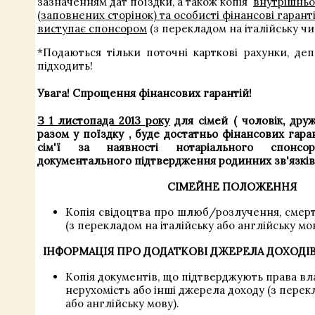
зазначенням дат поїздки, а також копія
внутрішньо
(заповнених сторінок) та особисті фінансові гаранті
виступає спонсором
(з перекладом на італійську чи
*Подаються тільки поточні карткові рахунки, де
підходить!
Увага! Спрощення фінансових гарантій!
З 1
листопада 2013 року
для
сімей
(
чоловік, друж
разом
у поїздку
,
буде
достатньо фінансових
гара
сім'ї
за наявності
нотаріального
спонс
документального підтвердження
родинних
зв'язків
СІМЕЙНЕ ПОЛОЖЕННЯ
Копія свідоцтва про шлюб/розлучення, смер
(з перекладом на італійську або англійську мов
ІНФОРМАЦІЯ ПРО ДОДАТКОВІ ДЖЕРЕЛА ДОХОДІВ В
Копія
документів, що підтверджують
права вл
нерухомість або інші
джерела доходу
(з перекл
або англійську мову).