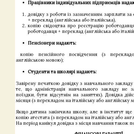
Працівники індивідуальних підприємців
нада
довідку з роботи із зазначенням зарплати за 
+ переклад (англійська або італійська),
копію свідоцтва про реєстрацію роботодавця
роботодавця + переклад (англійська або італій
Пенсіонери
надають:
копію пенсійного посвідчення (з перекладо
англійською мовою);
Студенти та школярі
надають:
Завірену печаткою довідку з навчального закладу
те, що адміністрація навчального закладу не з
поїздки, бути відсутнім на заняттях). Довідка ді
місяця (з перекладом на італійську або англійську м
Якщо дитина закінчила школу, але в інститут ще 
копію атестата (з перекладом на італійську або англ
На період канікул довідка з місця навчання також п