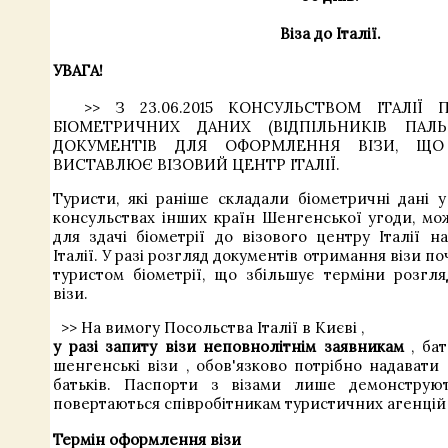
Віза до Італії.
УВАГА!
>> З 23.06.2015 КОНСУЛЬСТВОМ ІТАЛІЇ П
БІОМЕТРИЧНИХ ДАНИХ (ВІДПІЛЬНИКІВ ПАЛЬ
ДОКУМЕНТІВ ДЛЯ ОФОРМЛЕННЯ ВІЗИ, ЩО
ВИСТАВЛЮЄ ВІЗОВИЙ ЦЕНТР ІТАЛІЇ.
Туристи, які раніше складали біометричні дані у
консульствах інших країн Шенгенської угоди, мо
для здачі біометрії до візового центру Італії н
Італії. У разі розгляд документів отримання візи по
туристом біометрії, що збільшує терміни розгл
візи.
>>
На вимогу
Посольства
Італії
в
Києві
,
у
разі
запиту
візи
неповнолітнім
заявникам
,
ба
шенгенські
візи
,
обов'язково
потрібно
надавати
батьків.
Паспорти
з
візами
лише
демонструю
повертаються
співробітникам
туристичних
агенцій
Термін оформлення візи