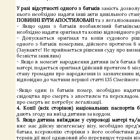
У разі відсутності одного з батьків
замість дозволу
нього необхідно надати інші акти цивільного стан
ПОВИННІ БУТИ АПОСТИЛОВАНІ
та з легалізовани
- Якщо один з батьків позбавлений батьківськ
необхідно надати оригінал та копію відповідного р
- Допускається оригінал та копія судового рі
одного з батьків померлим, дійсного протягом 6 м
(Зауважте! Не приймається рішення суду про визна
безвісти зниклим)
- Якщо в момент народження дитини ім'я батька б
матері, подається оригінал (дійсний протягом 6 мі
стану громадян про народження із зазначенням ві
відповідно до частини першої статті 135 Сімейного 
-Якщо один із батьків помер, необхідно надат
свідоцтва про смерть з апостилем та перекладом.
про смерть не потребує легалізації.
4.
Копії (всіх сторінок) національних паспортів б
дають згоду на виїзд дитини за кордон.
5.
Якщо дитина виїжджає у супроводі матері та/а
вже має дійсну шенгенську візу, необхідно пред'
батька, ксерокопію сторінки з його особистими д
термін дії якої однаковий або перевищує термін ві