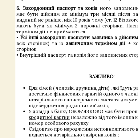
6. Закордонний паспорт та копія
його заповнени
має бути дійсним як мінімум три місяці після за
виданий не раніше, ніж 10 років тому (ст. 12 Візовог
мають бути як мінімум 2 порожні сторінки. Па
терміном дії не приймаються.
•
Усі інші закордонні паспорти заявника з дійсним
всіх сторінок) та із
закінченим терміном дії
+ ко
сторінок.
• Внутрішній паспорт та копія його заповнених стор
ВАЖЛИВО!
Для
сімей
(
чоловік, дружина,
діти)
,
які їдуть
р
достатньо фінансових
гарантій
одного з
член
нотаріального
спонсорського листа
та
докуме
підтвердження
родинних
зв'язків;
У довідці з банку ОБОВ'ЯЗКОВО має бути про
кредитної картки
незалежно від того іменна ка
номер особового рахунку;
Свідоцтво про народження неповнолітнього 
подається
нотаріально завірена копія
;