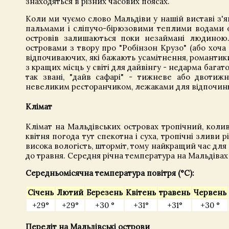
знаходяться в різних часових поясах.
Коли ми чуємо слово Мальдіви у нашій виставі з'я
пальмами і сліпучо-бірюзовими теплими водами ок
островів залишаються поки незаймані людиною
островами з твору про "Робінзон Крузо" (або хоча
відпочиваючих, які бажають усамітнення, романтики 
з кращих місць у світі для дайвінгу - недарма багат
так звані, "дайв сафарі" - тижневе або двотиж
невеликим ресторанчиком, лежаками для відпочинк
Клімат
Клімат на Мальдівських островах тропічний, коли
квітня погода тут спекотна і суха, тропічні зливи р
висока вологість, шторміт, тому найкращий час для 
до травня. Середня річна температура на Мальдівах
Середньомісячна температура повітря (°C):
Січень
Лютий
Березень
Квітень
травень
Червень
+29°
+29°
+30 °
+31°
+31°
+30 °
Переліт на Мальдівські острови