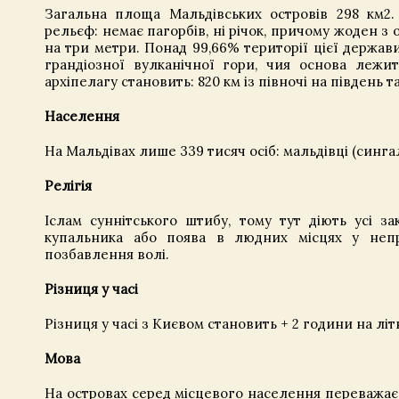
Загальна площа Мальдівських островів 298 км2
рельєф: немає пагорбів, ні річок, причому жоден з 
на три метри. Понад 99,66% території цієї держав
грандіозної вулканічної гори, чия основа лежит
архіпелагу становить: 820 км із півночі на південь та 
Населення
На Мальдівах лише 339 тисяч осіб: мальдівці (сингал
Релігія
Іслам суннітського штибу, тому тут діють усі за
купальника або поява в людних місцях у непр
позбавлення волі.
Різниця у часі
Різниця у часі з Києвом становить + 2 години на літ
Мова
На островах серед місцевого населення переважає 