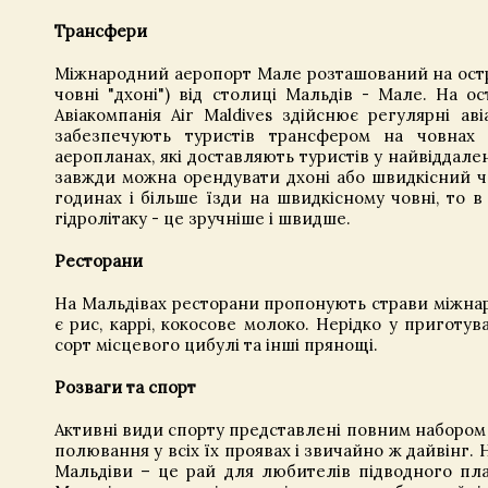
Трансфери
Міжнародний аеропорт Мале розташований на острові
човні "дхоні") від столиці Мальдів - Мале. На 
Авіакомпанія Air Maldives здійснює регулярні ав
забезпечують туристів трансфером на човнах д
аеропланах, які доставляють туристів у найвіддале
завжди можна орендувати дхоні або швидкісний чо
годинах і більше їзди на швидкісному човні, то
гідролітаку - це зручніше і швидше.
Ресторани
На Мальдівах ресторани пропонують страви міжнаро
є рис, каррі, кокосове молоко. Нерідко у приготув
сорт місцевого цибулі та інші прянощі.
Розваги та спорт
Активні види спорту представлені повним набором 
полювання у всіх їх проявах і звичайно ж дайвінг. 
Мальдіви – це рай для любителів підводного пла