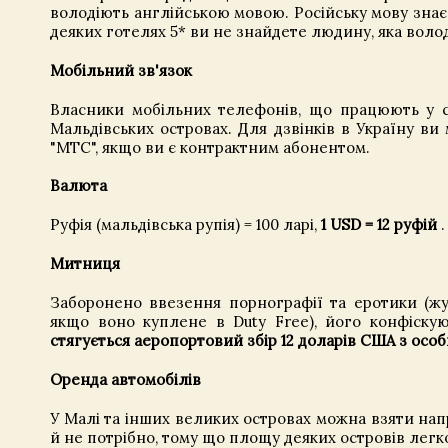
володіють англійською мовою. Російську мову знає
деяких готелях 5* ви не знайдете людину, яка воло
Мобільний зв'язок
Власники мобільних телефонів, що працюють у с
Мальдівських островах. Для дзвінків в Україну ви
"МТС", якщо ви є контрактним абонентом.
Валюта
Руфія (мальдівська рупія) = 100 ларі,
1 USD = 12 руфій
.
Митниця
Заборонено ввезення порнографії та еротики (жу
якщо воно куплене в Duty Free), його конфіску
стягується аеропортовий збір 12 доларів США з осо
Оренда автомобілів
У Малі та інших великих островах можна взяти на
й не потрібно, тому що площу деяких островів легк