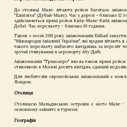
До столиці Мале літають рейси багатьох авіаком
"Emirates" (Дубай-Мале). Час у дорозі – близько 12 
здійснюються прямі рейси Київ-Мале-Київ авіакомп
Дубаї. Час перельоту – близько 10 години.
Також з осені 2011 року авіакомпанія Etihad запуст
"Міжнародні Авіалінії України", які щодня літають в
такого перельоту набагато вигідніша за переліт ч
зручні стикування в аеропорту Абу-Дабі.
Авіакомпанія "Трансаеро" ввела також прямі рейси 
стиковкою в Москві досить вигідна, єдиний недолік
Для любителів європейських авіакомпаній є можли
Лондон.
Столиця
Столицею Мальдівських островів є місто Мале - 
основному зайняте в туризмі.
Географія