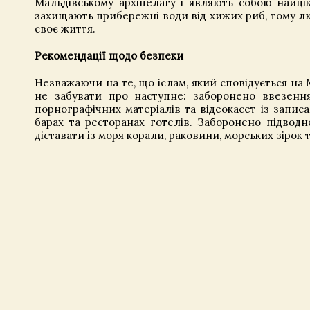
Мальдівському архіпелагу і являють собою найці
захищають прибережні води від хижих риб, тому л
своє життя.
Рекомендації щодо безпеки
Незважаючи на те, що іслам, який сповідується на М
не забувати про наступне: заборонено ввезення
порнографічних матеріалів та відеокасет із запи
барах та ресторанах готелів. Заборонено підвод
діставати із моря корали, раковини, морських зірок 