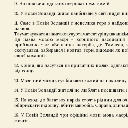
9. На новозеландських островах немає змій.
10. У Новій Зеландії живе найбільше у світі видів пін
11. Саме в Новій Зеландії є невелика гора з найдов
назв
Тауматауакатангіангакоауауотаматеатуріпукакапікі
Ця назва мовою маорі - корінного населення 
приблизно так: «Вершина пагорба, де Таматеа, 
скочувався, забирався і ковтав гори, відомий як по
своєї коханої».
12. Коней, що пасуться на приватних полях, одягают
від сонця.
13. Місячний місяць тут більше схожий на нахилену 
14. У Новій Зеландії жителі не люблять поспішати, 
15. На вході до багатьох парків стоять рідини для 
обприскати підошву, вбити мікробів. Справа, звича
16. У Новій Зеландії три офіційні мови: мова маор
жестів.