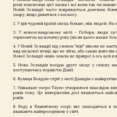
різні пояснення цієї назви і всі вони так чи інакше
Новій Зеландії часто покривається довгими, біл
хмару, якщо дивитися з космосу.
2. У цій чудовій країні овець більше, ніж людей. На
3. У новозеландському місті - Гісборн, люди зу
горизонтом на початку року (після цього нахил Земл
4. У Новій Зеландії під словом "ківі" ніколи не маєт
вид місцевої птиці, що не літає, або самих жителів о
Нової Зеландії «ківі» зовсім не прикро! А ось цей пл
5. Нова Зеландія посідає друге місце у списку н
поступаючись першістю Данії.
6. Вулиця Болдуін-стріт у місті Данидін є найкрутіш
7. Унікальне озеро Таупо утворилося внаслідок в
років тому. Це виверження досі вважається найс
років.
8. Воду в Блакитному озері, яке знаходиться в 
вважають найпрозорішою у світі.