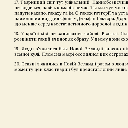
17. Тваринний світ тут унікальний. Найнебезпечні
не водяться, навіть комарів немає. Тільки тут можна 
папуги какапо, такаху та ін. Є також гаттерії та ует
найменший вид дельфінів - Дельфін Гектора. Дорос
що менше середньостатистичного дорослої людин
18. У країні ківі не залишають чайові. Взагалі. 
розцінити такий вчинок як образу. У цьому вони схо
19. Люди з'явилися біля Нової Зеландії значно пі
земної кулі. Племена маорі оселилися цих островах 
20. Ссавці з'явилися в Новій Зеландії разом з людь
моменту цей клас тварин був представлений лише 