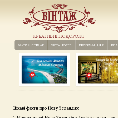
КРЕАТИВНІ ПОДОРОЖІ
ФАКТИ І НЕ ТІЛЬКИ
МІСТА І ГОТЕЛІ
ПРОГРАМИ І ЦІНИ
ВІЗА
Цікаві факти про Нову Зеландію:
1. Мовою маорі Нова Зеландія - Aoetaroa - означає 