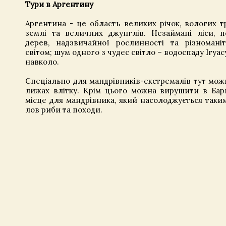
Тури в Аргентину
Аргентина - це область великих річок, вологих тр
землі та величних джунглів. Незаймані ліси, по
дерев, надзвичайної рослинності та різноман
світом; шум одного з чудес світло – водоспаду Ігуа
навколо.
Спеціально для мандрівників-екстремалів тут мож
лижах влітку. Крім цього можна вирушити в Бари
місце для мандрівника, який насолоджується таки
лов риби та походи.