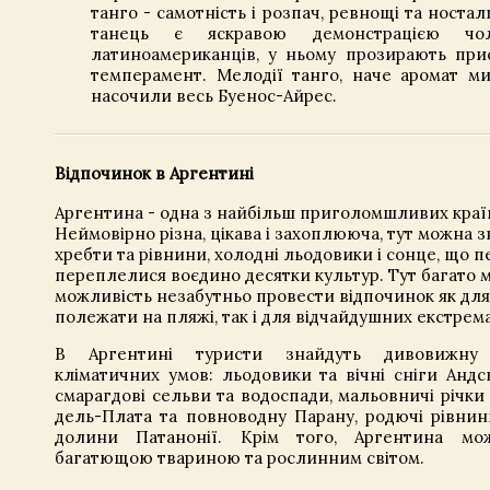
танго - самотність і розпач, ревнощі та носта
танець є яскравою демонстрацією чоло
латиноамериканців, у ньому прозирають прис
темперамент. Мелодії танго, наче аромат ми
насочили весь Буенос-Айрес.
Відпочинок в Аргентині
Аргентина - одна з найбільш приголомшливих країн 
Неймовірно різна, цікава і захоплююча, тут можна з
хребти та рівнини, холодні льодовики і сонце, що пе
переплелися воєдино десятки культур. Тут багато мі
можливість незабутньо провести відпочинок як для
полежати на пляжі, так і для відчайдушних екстрема
В Аргентині туристи знайдуть дивовижну р
кліматичних умов: льодовики та вічні сніги Андськ
смарагдові сельви та водоспади, мальовничі річки
дель-Плата та повноводну Парану, родючі рівнини
долини Патанонії. Крім того, Аргентина мо
багатющою твариною та рослинним світом.