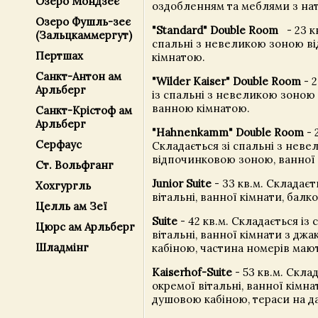
Озеро Мондзеє
оздобленням та меблями з нат
Озеро Фушль-зеє
"Standard" Double Room
- 23 кв
(Зальцкаммергут)
спальні з невеликою зоною в
Пертшах
кімнатою.
Санкт-Антон ам
"Wilder Kaiser" Double Room
- 2
Арльберг
із спальні з невеликою зоною
ванною кімнатою.
Санкт-Крістоф ам
Арльберг
"Hahnenkamm" Double Room
- 
Серфаус
Складається зі спальні з нев
відпочинковою зоною, ванної 
Ст. Вольфганг
Junior Suite
- 33 кв.м. Складаєть
Хохгургль
вітальні, ванної кімнати, балко
Целль ам Зеї
Suite
- 42 кв.м. Складається із 
Цюрс ам Арльберг
вітальні, ванної кімнати з джа
Шладмінг
кабіною, частина номерів маю
Kaiserhof-Suite
- 53 кв.м. Склад
окремої вітальні, ванної кімна
душовою кабіною, тераси на да