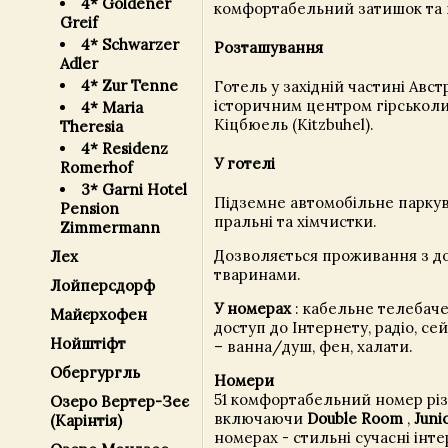
4* Goldener
комфортабельний затишок та в
Greif
4* Schwarzer
Розташування
Adler
4* Zur Tenne
Готель у західній частині Австр
історичним центром гірськол
4* Maria
Кіцбюель (Kitzbuhel).
Theresia
4* Residenz
У готелі
Romerhof
3* Garni Hotel
Підземне автомобільне паркув
Pension
пральні та хімчистки.
Zimmermann
Дозволяється проживання з 
Лех
тваринами.
Лойперсдорф
У номерах
: кабельне телебаче
Майєрхофен
доступ до Інтернету, радіо, сей
Нойштіфт
– ванна/душ, фен, халати.
Обергургль
Номери
51 комфортабельний номер різ
Озеро Вертер-Зеє
включаючи
Double Room
,
Juni
(Карінтія)
номерах - стильні сучасні інте