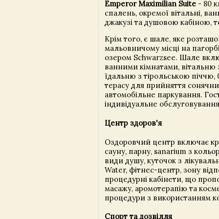
Emperor Maximilian Suite
- 80 к
спалень, окремої вітальні, ван
джакузі та душовою кабіною, т
Крім того, є шале, яке розташ
мальовничому місці на пагорбі
озером Schwarzsee. Шале вклю
ванними кімнатами, вітальню з
їдальню з тірольською піччю, 
терасу для прийняття сонячни
автомобільне паркування. Гос
індивідуальне обслуговування
Центр здоров'я
Оздоровчий центр включає кр
сауну, парну, sanarium з кольо
види душу, куточок з лікувал
Water, фітнес-центр, зону відп
процедурні кабінети, що проп
масажу, аромотерапію та косм
процедури з використанням ко
Спорт та дозвілля