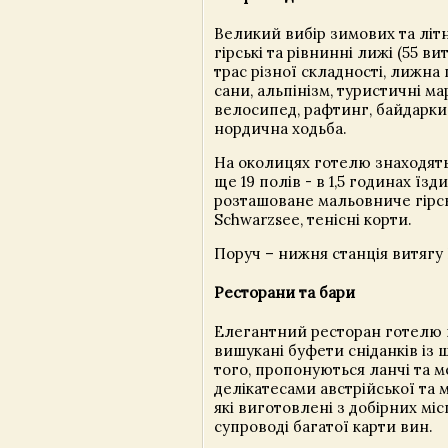
Великий вибір зимових та літн
гірські та рівнинні лижі (55 ви
трас різної складності, лижна 
сани, альпінізм, туристичні м
велосипед, рафтинг, байдарки
нордична ходьба.
На околицях готелю знаходять
ще 19 полів - в 1,5 годинах їзд
розташоване мальовниче гірс
Schwarzsee, тенісні корти.
Поруч – нижня станція витяг
Ресторани та бари
Елегантний ресторан готелю 
вишукані буфети сніданків із
того, пропонуються ланчі та 
делікатесами австрійської та 
які виготовлені з добірних міс
супроводі багатої карти вин.