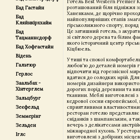
Готель Best Western Premier K
розташований біля підніжжя 
Бад Гастайн
Ханенкамм, де щорічно проход
Бад
найпопулярніших етапів змаган
Кляйнкірххайм
гірськолижного спорту, поряд 
Це затишний готель, з акура
Бад
зі світлого дерева та білим ф
Тацманнсдорф
якого історичний центр гірсь
Бад Хофгастайн
Кіцбюель.
Відень
У тиші та спокої комфортабел
Гальтюр
любов'ю до деталей номерів 
відпочити від горезвісної мир
Герлос
вдатися до солодких мрій. Дл
Заальбах -
номерів дизайнери використов
Хінтерглем
дорогих порід деревини та ви
тканини. Меблі виготовлені з
Зальцбург
кедрової сосни європейської,
сприятливими властивостями
Зеєфельд
ресторан готелю представляє
Земмерінг
сніданків з шампанським, а та
вечерь з делікатесами австрій
Зельден
міжнародної кухонь. У рестора
Іглс
виготовлені з добірних місцев