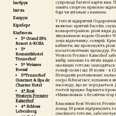
супроводі багатої карти вин. 
Інсбрук
занять спортом приємно відп
Ішгль
барі чи вітальні з каміном.
Капрун
У готелі відкритий Оздоровчи
Кірхберг
включає: критий басейн, сауну,
кольоротерапією, різні види ду
Кіцбюель
лікувальною водою Grander Wa
5* Grand SPA
зона відпочинку, солярій. Крім
Resort A-ROSA
кабінети, які пропонують різні
5*
косметологічних процедур. Р
Romantikhotel
Western Premier Kaiserhof за
Tennerhof
вибір зимових та літніх видів 
5* Weisses
околицях готелю знаходяться т
Roessl
гольф-поля і ще 19 полів - в 1,
Неподалік розташоване мальо
5*Tennerhof
озеро Schwarzsee, купання в я
Gourmet & Spa de
насолоду, що не передається.
Charme Hotel
гостей працює барвиста ігров
4* Best
«Мишоловка» з безліччю ігор і
Western Premier
Kaiserhof
Власники Best Western Premie
4* Schloss
понад 30 років підтримують го
Lebenberg
сімейного готелю, забезпечу