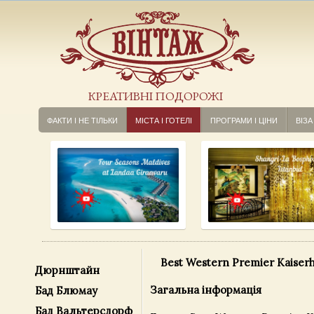
КРЕАТИВНІ ПОДОРОЖІ
ФАКТИ І НЕ ТІЛЬКИ
МІСТА І ГОТЕЛІ
ПРОГРАМИ І ЦІНИ
ВІЗА
Best Western Premier Kaiserh
Дюрнштайн
Загальна інформація
Бад Блюмау
Бад Вальтерсдорф