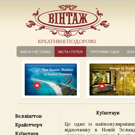
КРЕАТИВНІ ПОДОРОЖІ
ФАКТИ І НЕ ТІЛЬКИ
МІСТА І ГОТЕЛІ
ПРОГРАМИ І ЦІНИ
ВІЗА
Куїнстаун
Веллінгтон
Це одне із найпопулярніши
Крайстчерч
відпочинку в Новій Зеланд
Куїнстаун