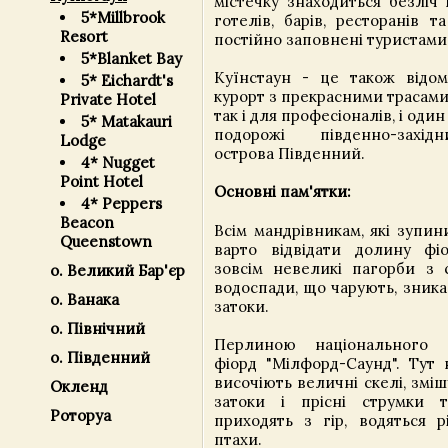
містечку знаходиться безліч 
5*Millbrook
готелів, барів, ресторанів т
Resort
постійно заповнені туристами 
5*Blanket Bay
Куїнстаун - це також відо
5* Eichardt's
курорт з прекрасними трасами 
Private Hotel
так і для професіоналів, і оди
5* Matakauri
подорожі південно-захі
Lodge
острова Південний.
4* Nugget
Point Hotel
Основні пам'ятки:
4* Peppers
Beacon
Всім мандрівникам, які зупин
Queenstown
варто відвідати долину фіо
зовсім невеликі пагорби з с
о. Великий Бар'єр
водоспади, що чарують, зника
о. Ванака
затоки.
о. Північний
Перлиною національного 
о. Південний
фіорд "Мілфорд-Саунд". Тут
височіють величні скелі, змі
Окленд
затоки і прісні струмки 
Роторуа
приходять з гір, водяться р
птахи.