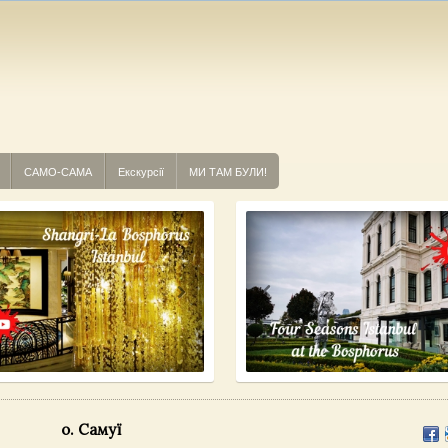
САМО-САМА
Екскурсії
МИ ТАМ БУЛИ!
о. Самуї