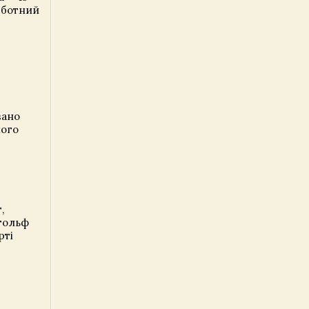
урботний
вано
ного
,
 гольф
рті