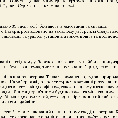
строва Самуї - це наземним транспортом з Бангкока - поїз
 Сурат - Суратхані, а потім на поромі.
ько 35 тисяч осіб, більшість із яких тайці та китайці.
то Наторн, розташоване на західному узбережжі Самуї і за
сі банківські та урядові установи, а також пошта та поліцейс
вані на східному узбережжі і вважаються найбільш попул
в на будь-який смак, численні ресторани, бари, дискотеки.
ні на півночі острова. Тиша та романтика, чудова природа
ною. На узбережжі до послуг туристів затишні ресторанчик
и для заняття віндсерфінгом, також на цьому пляжі знахо
з традиційними дерев'яними будиночками та мініатюрним
 більш відокремлений, тут є один пірс і великий вибір в
оплюючий дайвінг.
стю 2 км розташований на північному сході, на острівці K
завдячує своєю назвою однією з визначних пам'яток острова