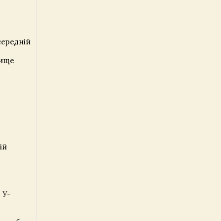
середній
вище
ій
 У-