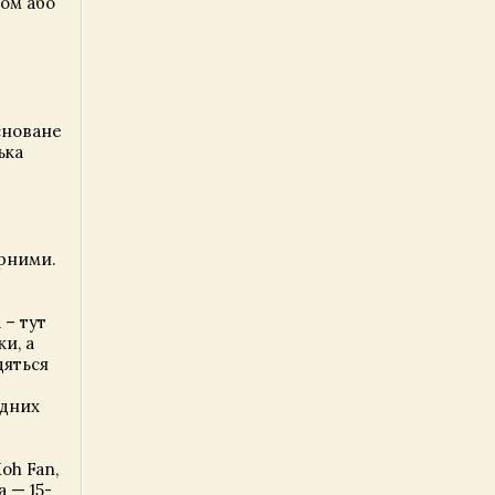
дом або
сноване
ька
ярними.
 – тут
и, а
дяться
одних
oh Fan,
 — 15-