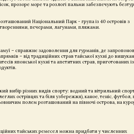
пісок, прозоре море та розлогі пальми забезпечують безт
розташований Національний Парк - група із 40 островів з
вореннями, печерами, лагунами, пляжами.
амуї – справжнє задоволення для гурманів, де запропоно
рямків – від традиційних страв тайської кухні до вишука
атесів японської кухні та апетитних страв, приготованих із
дуктів.
ий вибір різних видів спорту: водний та вітрильний спорт
глих острівцях та біля узбережжя), каное, теніс, футбол,
ьовничим полем розташований на півночі острова, на куро
диційних тайських ремесел можна придбати у численних