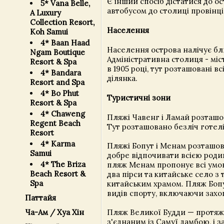
Є інший спосіб дістатися до о
5* Vana Belle,
автобусом до столиці провінції
A Luxury
Collection Resort,
Населення
Koh Samui
4* Baan Haad
Населення острова налічує близ
Ngam Boutique
Адміністративна столиця - міс
Resort & Spa
в 1905 році, тут розташовані в
4* Bandara
ділянка.
Resort and Spa
4* Bo Phut
Туристичні зони
Resort & Spa
4* Chaweng
Пляжі Чавенг і Ламай розташо
Regent Beach
Тут розташовано безліч готелі
Resort
4* Karma
Пляжі Бопут і Менам розташова
Samui
добре відпочивати всією роди
4* The Briza
пляж Менам пропонує всі умов
Beach Resort &
два пірси та китайське село 
Spa
китайським храмом. Пляж Бопут
видів спорту, включаючи зах
Паттайя
Ча-Ам / Хуа Хін
Пляж Великої Будди — протяжні
з'єднаним із Самуї дамбою, і 