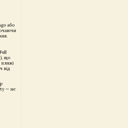
ngo або
ключаючи
ння.
ull
), що
а пляжі
ч від
ир
ty — не