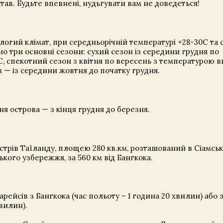
став. Будьте впевнені, нудьгувати вам не доведеться!
логий клімат, при середньорічній температурі +28-30С та 
но три основні сезони: сухий сезон із середини грудня по
, спекотний сезон з квітня по вересень з температурою 
в — із середини жовтня до початку грудня.
я острова — з кінця грудня до березня.
стрів Таїланду, площею 280 кв.км, розташований в Сіамськ
йського узбережжя, за 560 км від Бангкока.
іарейсів з Бангкока (час польоту – 1 година 20 хвилин) або з
хвилин).