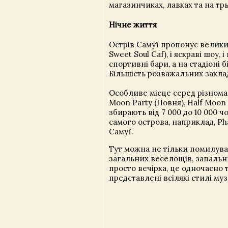
магазинчиках, лавках та на тр
Нічне життя
Острів Самуї пропонує великий
Sweet Soul Caf), і яскраві шоу,
спортивні бари, а на стадіоні 
Більшість розважальних заклад
Особливе місце серед різноман
Moon Party (Повня), Half Moon 
збирають від 7 000 до 10 000 ч
самого острова, наприклад, Pha
Самуї.
Тут можна не тільки помилува
загальних веселощів, запальни
просто вечірка, це одночасно
представлені всілякі стилі муз