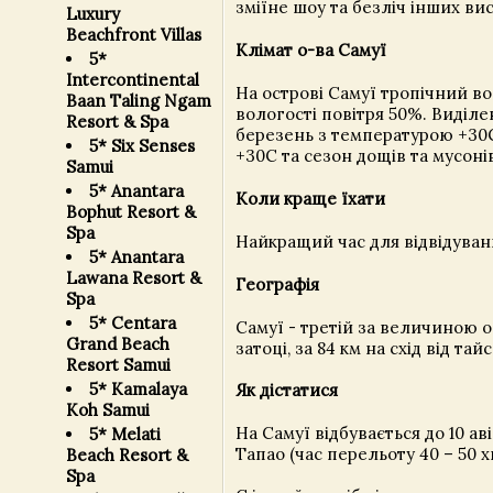
зміїне шоу та безліч інших ви
Luxury
Beachfront Villas
Клімат о-ва Самуї
5*
Intercontinental
На острові Самуї тропічний во
Baan Taling Ngam
вологості повітря 50%. Виділе
Resort & Spa
березень з температурою +30С
5* Six Senses
+30С та сезон дощів та мусоні
Samui
5* Anantara
Коли краще їхати
Bophut Resort &
Spa
Найкращий час для відвідуванн
5* Anantara
Lawana Resort &
Географія
Spa
5* Centara
Самуї - третій за величиною о
Grand Beach
затоці, за 84 км на схід від та
Resort Samui
5* Kamalaya
Як дістатися
Koh Samui
На Самуї відбувається до 10 ав
5* Melati
Тапао (час перельоту 40 – 50 
Beach Resort &
Spa