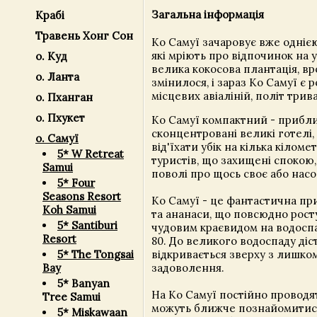
Загальна інформація
Крабі
Травень Хонг Сон
Ко Самуї зачаровує вже однією
які мріють про відпочинок на 
о. Куд
велика кокосова плантація, вро
о. Ланта
змінилося, і зараз Ко Самуї є
місцевих авіаліній, політ трив
о. Пханган
о. Пхукет
Ко Самуї компактний - приблиз
сконцентровані великі готелі,
о. Самуї
від'їхати убік на кілька кілом
5* W Retreat
туристів, що захищені спокою,
Samui
поволі про щось своє або на
5* Four
Seasons Resort
Ко Самуї - це фантастична при
Koh Samui
та ананаси, що повсюдно рост
5* Santiburi
чудовим краєвидом на водоспад
Resort
80. До великого водоспаду діс
відкривається зверху з лишком,
5* The Tongsai
задоволення.
Bay
5* Banyan
На Ко Самуї постійно проводят
Tree Samui
можуть ближче познайомитися 
5* Miskawaan