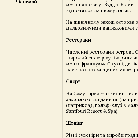
Чіангмай
метрової статуї Будди. Білий 
відпочинок на цьому пляжі.
На північному заході острова 
мальовничими вапняковими ут
Ресторани
Численні ресторани острова С
широкий спектр кулінарних нап
меню французької кухні, делік
найсвіжіших місцевих морепро
Спорт
На Самуї представлений велик
захоплюючий дайвінг (на приле
(наприклад, гольф-клуб з мал
Santiburi Resort & Spa).
Шопінг
Різні сувеніри та вироби тра