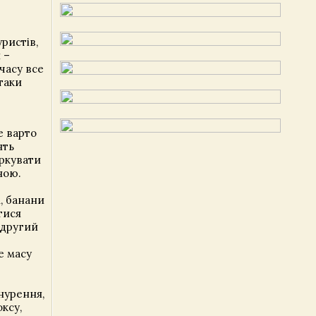
ристів,
 –
 часу все
таки
е варто
ять
іркувати
ною.
, банани
тися
 другий
е масу
анурення,
ксу,