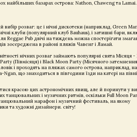
ьох найбільших базарах острова: Nathon, Chaweng та Lamai.
 вибір розваг: це і нічні дискотеки (наприклад, Green Ma
 і нічні клуби (популярний клуб Bauhaus), і затишні бари, в
біля Reggae Pub двічі на тиждень можна спостерігати змага
ів зосереджена в районі пляжів Чавенг і Ламай.
ітності нічних розваг займають популярні свята Місяця - F
Party (Півмісяця) і Black Moon Party (Місячного затемнення
оловік і проходять на пляжах самого острова, наприклад, н
-Ngan, що знаходиться в півгодини їзди на катері на півні
тися красою цих астрономічних явищ, але й поринути у в
х танцювальних і музичних ритмів, оскільки Full Moon Par
 танцювальний марафон і музичний фестиваль, на якому
ики та художні дизайнери. світу!