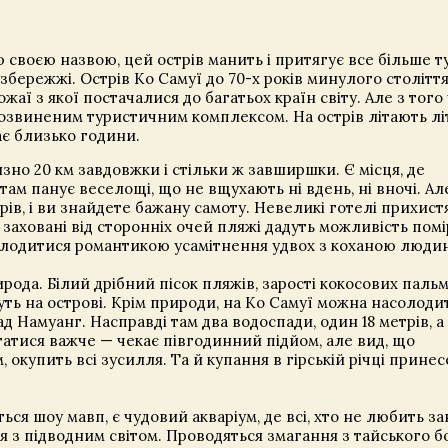
 своєю назвою, цей острів манить і притягує все більше ту
узбережжі. Острів Ко Самуї до 70-х років минулого століття
жаї з якої постачалися до багатьох країн світу. Але з того
 розвиненим туристичним комплексом. На острів літають лі
ає близько години.
но 20 км завдовжки і стільки ж завширшки. Є місця, де
 там панує веселощі, що не вщухають ні вдень, ні вночі. Ал
етрів, і ви знайдете бажану самоту. Невеликі готелі прихист
 заховані від сторонніх очей пляжі дадуть можливість пом
солодитися романтикою усамітнення удвох з коханою люди
рода. Білий дрібний пісок пляжів, зарості кокосових пальм
уть на острові. Крім природи, на Ко Самуї можна насолоди
 Намуанг. Насправді там два водоспади, один 18 метрів, а
татися важче — чекає півгодинний підйом, але вид, що
 окупить всі зусилля. Та й купання в гірській річці принес
ься шоу мавп, є чудовий акваріум, де всі, хто не любить з
з підводним світом. Проводяться змагання з тайського бо