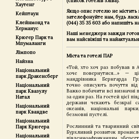
(список готелів зліва).
Хаутенг
Якщо опис готелю не містить 
Кейптаун
зателефонуйте нам, будь ласк
Клейнмонд та
(044) 35 35 603 або напишіть н
Херманус
Наші менеджери завжди готов
Крюгер Парк та
вам найсвіжіші та найактуальн
Мпумаланги
Лімпопо
Міста та готелі ПАР
Найзна
«Той, хто хоч раз побував в 
Національний
хоче повернутися...» — ц
парк Дракенсберг
мандрівника Бернгарда Г
точно описують почуття від 
Національний
Важко побачити всі визначні п
парк Квазулу
за один раз. На гостей цієї п
Натал
держави чекають безкраї с
Національний
океанів, національні парк
парк Квандве
безмовні пустелі.
Національний
Рослинний та тваринний світ
Парк Крюгера
Бурхливий розвиток промисло
Національний
південноафриканцям зберегт