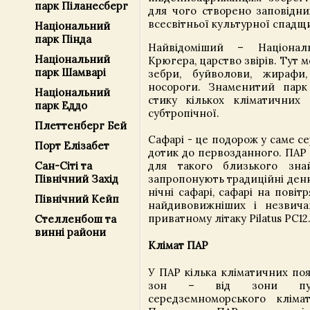
парк Піланесберг
для чого створено заповідни
всесвітньої культурної спадщ
Національний
парк Пінда
Найвідоміший – Націонал
Національний
Крюгера, царство звірів. Тут
парк Шамварі
зебри, буйволови, жирафи
носороги. Знаменитий парк
Національний
стику кількох кліматичних 
парк Еддо
субтропічної.
Плеттенберг Бей
Сафарі - це подорож у саме с
Порт Елізабет
дотик до первозданного. ПАР 
для такого близького зна
Сан-Сіті та
запропонують традиційні денн
Північний Захід
нічні сафарі, сафарі на повітр
Північний Кейп
найдивовижніших і незвича
приватному літаку Pilatus PC12
Стелленбош та
винні райони
Клімат ПАР
У ПАР кілька кліматичних поя
зон – від зони пу
середземноморського клімат