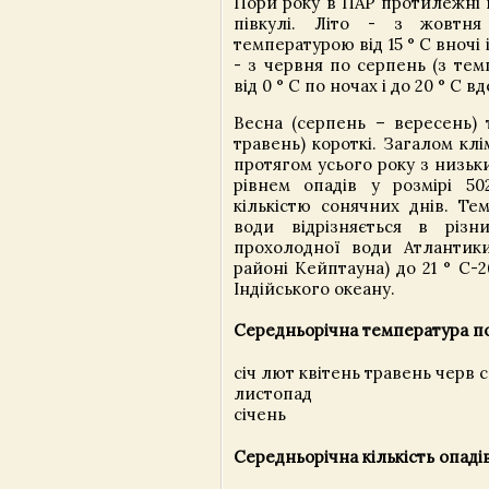
Пори року в ПАР протилежні п
півкулі. Літо - з жовтн
температурою від 15 ° С вночі і
- з червня по серпень (з те
від 0 ° С по ночах і до 20 ° С вд
Весна (серпень – вересень) т
травень) короткі. Загалом клі
протягом усього року з низьк
рівнем опадів у розмірі 5
кількістю сонячних днів. Те
води відрізняється в різн
прохолодної води Атлантики
районі Кейптауна) до 21 ° С-
Індійського океану.
Середньорічна температура пов
січ лют квітень травень черв 
листопад
січень
Середньорічна кількість опадів