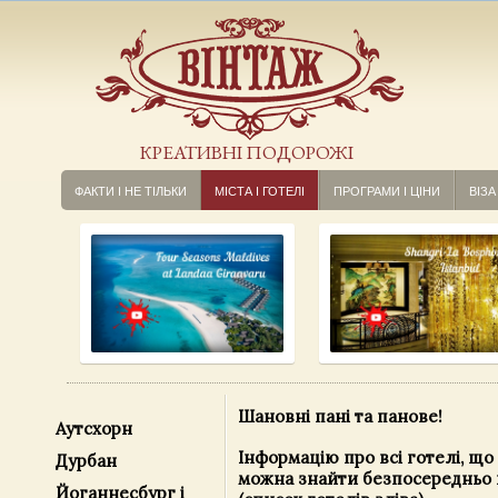
КРЕАТИВНІ ПОДОРОЖІ
ФАКТИ І НЕ ТІЛЬКИ
МІСТА І ГОТЕЛІ
ПРОГРАМИ І ЦІНИ
ВІЗА
Шановні пані та панове!
Аутсхорн
Інформацію про всі готелі, що 
Дурбан
можна знайти безпосередньо 
Йоганнесбург і