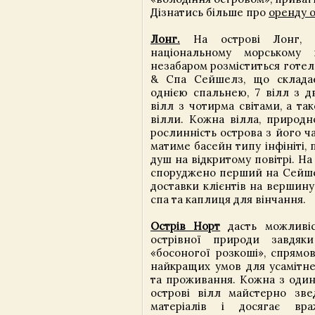
Дізнатись більше про
оренду о
Лонг.
На острові Лонг, р
національному морському
незабаром розміститься готел
& Спа Сейшелз, що складає
однією спальнею, 7 вілл з д
вілл з чотирма світами, а та
вілли. Кожна вілла, природн
рослинність острова з його ч
матиме басейн типу інфініті, 
душ на відкритому повітрі. На
споруджено перший на Сейше
доставки клієнтів на вершину
спа та каплиця для вінчання.
Острів Норт
дасть можливі
острівної природи завдяки
«босоногої розкоші», спрямо
найкращих умов для усамітне
та проживання. Кожна з один
острові вілл майстерно зв
матеріалів і досягає вр