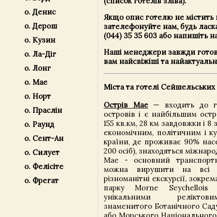
(список готелів зліва).
о. Денис
Якщо опис готелю не містить 
о. Дерош
зателефонуйте нам, будь ласк
(044) 35 35 603 або напишіть н
о. Кузин
Наші менеджери завжди готов
о. Ла-Діг
вам найсвіжіші та найактуальн
о. Лонг
о. Мае
Міста та готелі Сейшельських
о. Норт
Острів Мае
— входить до г
о. Праслін
островів і є найбільшим ост
155 кв.км, 28 км завдовжки і 8
о. Раунд
економічним, політичним і к
о. Сент-Ан
країни, де проживає 90% нас
200 осіб), знаходяться міжнаро
о. Силует
Мае - основний транспортн
о. Фелісіте
можна вирушити на всі 
різноманітні екскурсії, зокре
о. Фрегат
парку Morne Seychellois
унікальними реліктов
знаменитого Ботанічного Саду
або Морського Національного