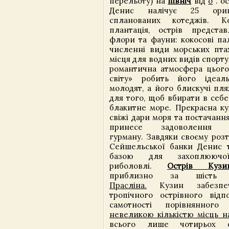
перельоту) на
північ
від
о
.
ос
Денис налічує 25 ори
спланованих котеджів. К
плантація, острів предста
флори та фауни: кокосові пал
численні види морських птах
місця для водних видів спорту
романтична атмосфера цього
світу» робить його ідеа
молодят, а його блискучі пля
для того, щоб вбирати в себе
блакитне море. Прекрасна ку
свіжі дари моря та постачанн
принесе задоволення на
гурману. Завдяки своєму роз
Сейшельської банки Денис 
базою для захоплюючої
риболовлі.
Острів Кузи
приблизно за шість к
Прасліна.
Кузин забезпе
тропічного острівного відп
самотності порівнянно
невеликою кількістю місць н
всього лише чотирьох 