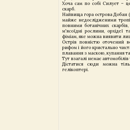
Хоча сам по собі Силует – ц
скарб.
Найвища гора острова Добан (7
майже недослідженими троп
повними ботанічних скарбів, 
м'ясоїдні рослини, орхідеї 
фіміам, яке можна виявити ли
Острів повністю оточений 
рифом і його кристально чист
плавання з маскою, купання та
Тут взагалі немає автомобілів 
Дістатися сюди можна тіль
гелікоптері.