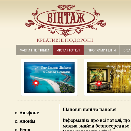
КРЕАТИВНІ ПОДОРОЖІ
ФАКТИ І НЕ ТІЛЬКИ
МІСТА І ГОТЕЛІ
ПРОГРАМИ І ЦІНИ
ВІЗА
Шановні пані та панове!
о. Альфонс
Інформацію про всі готелі, що 
о. Анонім
можна знайти безпосередньо 
о. Берд