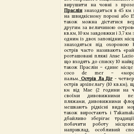
вирушити на човні з проз
Праcлін
знаходиться в 45 км 
на швидкісному поромі або 15
також можна дістатися вер
другим за величиною острово
кв.км, 10 км завдовжки і 3,7 к
одним із двох заповідних міс
знаходяться під охороною
острів часто називають «рай
розташовані пляжі Anse Lazio
що входять до списку 10 найк
також Праслін – єдине місце 
coco de mer – «морсь
пальм.
Острів Ла Діг
- четве
острів архіпелагу (10 кв.км), 
км від Мае (2 години на ч
своїми дивовижними пей
пляжами, дивовижними флор
мешкають рідкісні види мо
також виростають і Takamaka
дбайливо зберігає традиц
побачити роботу місцев
наприклад, особливий спо