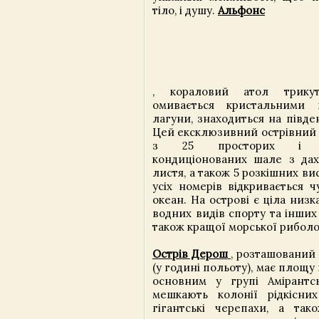
тіло, і душу.
Альфонс
, кораловий атол трику
омивається кристальними 
лагуни, знаходиться на півде
Цей ексклюзивний острівний 
з 25 просторих і ко
кондиціонованих шале з да
листя, а також 5 розкішних ви
усіх номерів відкривається 
океан. На острові є ціла низ
водних видів спорту та інших
також кращої морської риболо
Острів Дерош
,
розташований з
(у годині польоту), має площу в
основним у групі Амірантсь
мешкають колонії рідкісних
гігантські черепахи, а так