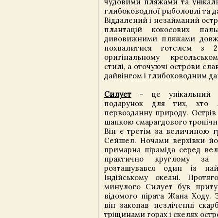
чудовими пляжами та унікал
глибоководної риболовлі та д
Віддалений і незайманий острі
плантацій кокосових пал
дивовижними пляжами довж
похвалитися готелем з 2
оригінальному креольськом
стилі, а оточуючі острови сл
дайвінгом і глибоководним да
Силует
– це унікальний ос
подарунок для тих, хто 
первозданну природу. Острі
шапкою смарагдового тропічно
Він є третім за величиною г
Сейшел. Ночами верхівки йог
примарна піраміда серед вел
практично круглому за 
розташувався один із най
Індійському океані. Протяг
минулого Силует був приту
відомого пірата Жана Ходу. 
він закопав незліченні скар
тріщинами горах і скелях ост