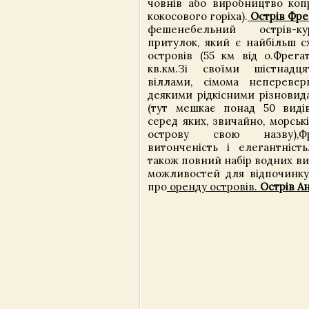
човнів або виробництво коп
кокосового горіха).
Острів Фре
фешенебельний острів-ку
притулок, який є найбільш с
островів (55 км від о.
Фрега
кв.км.
Зі своїми шістнадця
віллами, сімома непереве
деякими рідкісними різновид
(тут мешкає понад 50 видів 
серед яких, звичайно, морськ
острову свою назву),
Ф
витонченість і елегантність
також повний набір водних ви
можливостей для відпочинку.
про
оренду островів.
Острів А