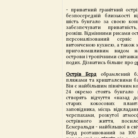
- приватний гранітний острі
безпосередній близькості 
шість бунгало за своєю кон
забезпечувати приватність
розкіш. Відмінними рисами ос
персоналізований серві
витонченою кухнею, а також 
приголомшливим видом на
острови і тропічними світанк
подих. Дізнатись більше про
о
Острів Берд
обрамлений бл
пляжами та кришталевими б
Він є найбільшим північним к
24 окремо стоять бунгало
створять відчуття «назад 
старих кокосових плант
заповідника, місць відклада
черепахами, розкутої атмо
острівного життя, посил
Есмеральди - найбільшої в світ
Берд розташований за 100