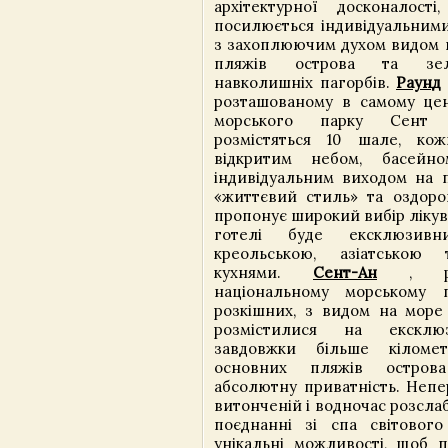
архітектурної досконалос
посилюється індивідуальними
з захоплюючим духом видом н
пляжів острова та зе
навколишніх пагорбів.
Раунд
розташованому в самому цен
морського парку Сент 
розмістяться 10 шале, к
відкритим небом, басейн
індивідуальним виходом на п
«життєвий стиль» та оздор
пропонує широкий вибір лікув
готелі буде ексклюзивн
креольською, азіатською
кухнями.
Сент-Ан
, роз
національному морському п
розкішних, з видом на море
розмістилися на ексклюз
завдовжки більше кіломе
основних пляжів остров
абсолютну приватність. Непе
витонченій і водночас розсла
поєднанні зі спа світовог
унікальні можливості, щоб п