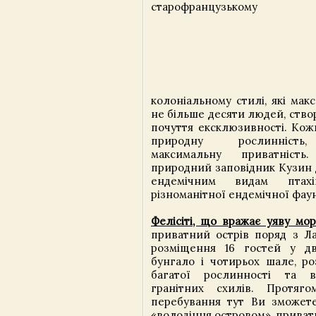
старофранцузькому
колоніальному стилі, які ма
не більше десяти людей, ств
почуття ексклюзивності. Кож
природну рослинність
максимальну приватніст
природний заповідник Кузин 
ендемічним видам птахі
різноманітної ендемічної фаун
Фелісіті, що вражає уяву мор
приватний острів поряд з Ла
розміщення 16 гостей у дв
бунгало і чотирьох шале, ро
багатої рослинності та 
гранітних схилів. Протяг
перебування тут Ви зможете
«володіння островом», приватн