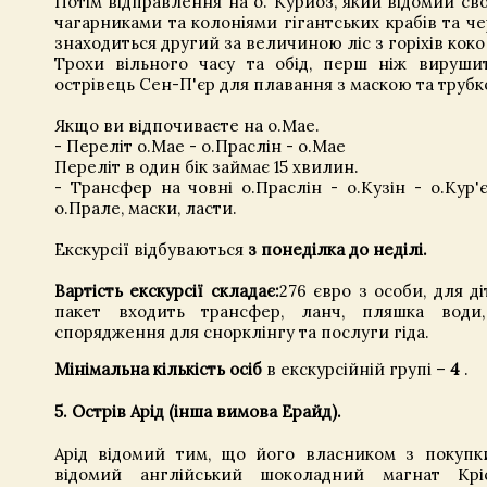
Потім відправлення на о. Курйоз, який відомий с
чагарниками та колоніями гігантських крабів та че
знаходиться другий за величиною ліс з горіхів коко
Трохи вільного часу та обід, перш ніж вируши
острівець Сен-П'єр для плавання з маскою та трубк
Якщо ви відпочиваєте на о.Мае.
- Переліт о.Мае - о.Праслін - о.Мае
Переліт в один бік займає 15 хвилин.
- Трансфер на човні о.Праслін - о.Кузін - о.Кур'є
о.Прале, маски, ласти.
Екскурсії відбуваються
з понеділка до неділі.
Вартість екскурсії складає:
276 євро з особи, для ді
пакет входить трансфер, ланч, пляшка води, 
спорядження для снорклінгу та послуги гіда.
Мінімальна кількість осіб
в екскурсійній групі –
4
.
5. Острів Арід (інша вимова Ерайд).
Арід відомий тим, що його власником з покупки
відомий англійський шоколадний магнат Крі