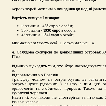
Аероекскурсії можливі
з понеділка до неділі
(залежн
Вартість екскурсії складає:
15 хвилин -
425 євро
з особи;
30 хвилин -
1030 євро
з особи;
45 хвилин -
1541 євро
з особи;
Мінімальна кількість осіб –1. Максимальне – 4.
4. Оглядова екскурсія по довколишніх островах Куз
П'єр.
Відмінно підходить тим, хто буде насолоджуватис
о.
Відправлення з о.Праслін.
Трансфер човном на острів Кузин, де гніздиться
зокрема дуже рідкісних. У зв'язку з цим цей о
орнітологів та любителів природи. Також на 
сухопутні черепахи.
Навіть ті, хто ніколи не спостерігав за птахами,
їхньою красою!