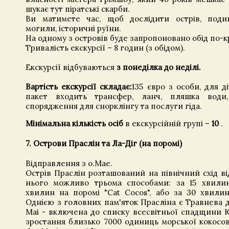
шукає тут піратські скарби.
Ви матимете час, щоб дослідити острів, подив
могили, історичні руїни.
На одному з островів буде запропоновано обід по-к
Тривалість екскурсії – 8 годин (з обідом).
Екскурсії відбуваються
з понеділка до неділі.
Вартість екскурсії складає:
135 євро з особи, для д
пакет входить трансфер, ланч, пляшка води, 
спорядження для снорклінгу та послуги гіда.
Мінімальна кількість осіб
в екскурсійній групі –
10
.
7. Острови Праслін та Ла-Діг (на поромі)
Відправлення з о.Мае.
Острів Праслін розташований на північний схід від
нього можливо трьома способами: за 15 хвилин
хвилин на поромі "Cat Cocos", або за 30 хвилин
Однією з головних пам'яток Прасліна є Травнева д
Mai - включена до списку всесвітньої спадщини 
зростання близько 7000 одиниць морської кокосо