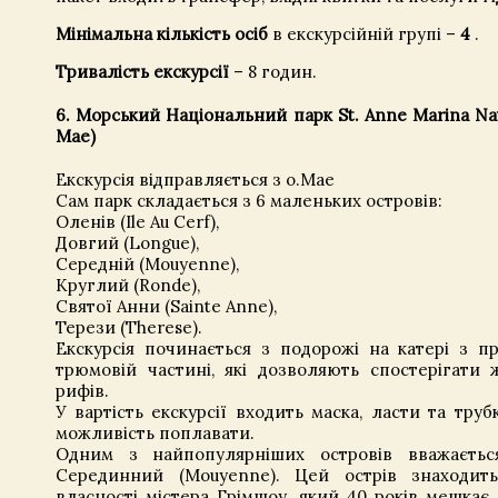
Мінімальна кількість осіб
в екскурсійній групі –
4
.
Тривалість екскурсії
– 8 годин.
6. Морський Національний парк St. Anne Marina Nati
Мае)
Екскурсія відправляється з о.Мае
Сам парк складається з 6 маленьких островів:
Оленів (Ile Au Cerf),
Довгий (Longue),
Середній (Mouyenne),
Круглий (Ronde),
Святої Анни (Sainte Anne),
Терези (Therese).
Екскурсія починається з подорожі на катері з п
трюмовій частині, які дозволяють спостерігати 
рифів.
У вартість екскурсії входить маска, ласти та труб
можливість поплавати.
Одним з найпопулярніших островів вважаєтьс
Серединний (Mouyenne). Цей острів знаходить
власності містера Грімшоу, який 40 років мешкає н