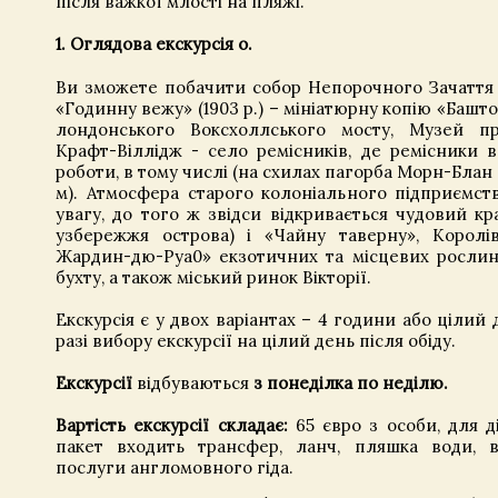
після важкої млості на пляжі.
1. Оглядова екскурсія о.
Ви зможете побачити собор Непорочного Зачаття (
«Годинну вежу» (1903 р.) – мініатюрну копію «Башт
лондонського Воксхоллського мосту, Музей при
Крафт-Віллідж - село ремісників, де ремісники 
роботи, в тому числі (на схилах пагорба Морн-Блан 
м). Атмосфера старого колоніального підприємст
увагу, до того ж звідси відкривається чудовий кр
узбережжя острова) і «Чайну таверну», Королі
Жардин-дю-Руа0» екзотичних та місцевих рослин)
бухту, а також міський ринок Вікторії.
Екскурсія є у двох варіантах – 4 години або цілий д
разі вибору екскурсії на цілий день після обіду.
Екскурсії
відбуваються
з понеділка по неділю.
Вартість екскурсії складає:
65 євро з особи, для ді
пакет входить трансфер, ланч, пляшка води, в
послуги англомовного гіда.