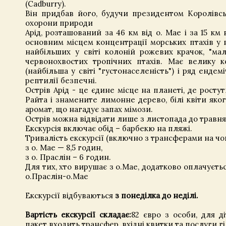
(Cadburry).
Він придбав його, будучи президентом Королівсь
охорони природи
Арід, розташований за 46 км від о. Мае і за 15 км в
основним місцем концентрації морських птахів у в
найбільших у світі колоній рожевих крачок, "ма
червонохвостих тропічних птахів. Має велику к
(найбільша у світі "густонаселеність") і ряд ендем
рептилії безпечні.
Острів Арід - це єдине місце на планеті, де ростут
Райта і знамените лимонне дерево, білі квіти як
аромат, що нагадує запах мімози.
Острів можна відвідати лише з листопада до травня
Екскурсія включає обід – барбекю на пляжі.
Тривалість екскурсії (включно з трансферами на чо
з о. Мае — 8,5 годин,
з о. Праслін – 6 годин.
Для тих, хто вирушає з о.Мае, додатково оплачуєть
о.Праслін-о.Мае
Екскурсії відбуваються
з понеділка до неділі.
Вартість екскурсії складає:
82 євро з особи, для ді
пакет входить трансфер, вхідні квитки та послуги гі