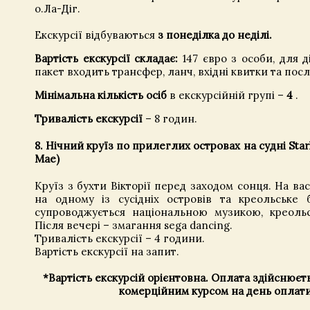
о.Ла-Діг.
Екскурсії відбуваються
з понеділка до неділі.
Вартість екскурсії складає:
147 євро з особи, для д
пакет входить трансфер, ланч, вхідні квитки та посл
Мінімальна кількість осіб
в екскурсійній групі –
4
.
Тривалість екскурсії
– 8 годин.
8. Нічний круїз по прилеглих островах на судні Starli
Мае)
Круїз з бухти Вікторії перед заходом сонця. На ва
на одному із сусідніх островів та креольське 
супроводжується національною музикою, креоль
Після вечері – змагання sega dancing.
Тривалість екскурсії – 4 години.
Вартість екскурсії на запит.
*Вартість екскурсій орієнтовна. Оплата здійснюєть
комерційним курсом на день оплати