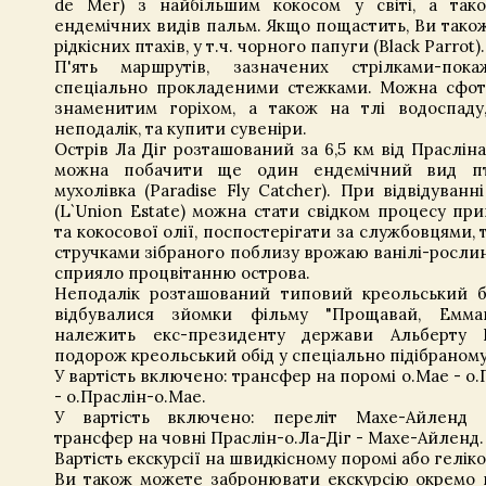
de Mer) з найбільшим кокосом у світі, а так
ендемічних видів пальм. Якщо пощастить, Ви тако
рідкісних птахів, у т.ч. чорного папуги (Black Parrot).
П'ять маршрутів, зазначених стрілками-пока
спеціально прокладеними стежками. Можна сфот
знаменитим горіхом, а також на тлі водоспаду
неподалік, та купити сувеніри.
Острів Ла Діг розташований за 6,5 км від Прасліна
можна побачити ще один ендемічний вид пт
мухолівка (Paradise Fly Catcher). При відвідуван
(L`Union Estate) можна стати свідком процесу пр
та кокосової олії, поспостерігати за службовцями,
стручками зібраного поблизу врожаю ванілі-рослин
сприяло процвітанню острова.
Неподалік розташований типовий креольський б
відбувалися зйомки фільму "Прощавай, Емман
належить екс-президенту держави Альберту 
подорож креольський обід у спеціально підібраному
У вартість включено: трансфер на поромі о.Мае - о.П
- о.Праслін-о.Мае.
У вартість включено: переліт Махе-Айленд 
трансфер на човні Праслін-о.Ла-Діг - Махе-Айленд.
Вартість екскурсії на швидкісному поромі або геліко
Ви також можете забронювати екскурсію окремо н