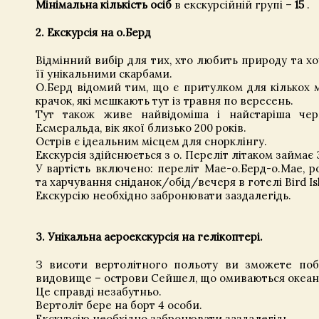
Мінімальна кількість осіб
в екскурсійній групі –
15
.
2. Екскурсія на о.Берд
Відмінний вибір для тих, хто любить природу та х
її унікальними скарбами.
О.Берд відомий тим, що є притулком для кількох 
крачок, які мешкають тут із травня по вересень.
Тут також живе найвідоміша і найстаріша чер
Есмеральда, вік якої близько 200 років.
Острів є ідеальним місцем для снорклінгу.
Екскурсія здійснюється з о. Переліт літаком займає 
У вартість включено: переліт Мае-о.Берд-о.Мае, ро
та харчування сніданок/обід/вечеря в готелі Bird Is
Екскурсію необхідно забронювати заздалегідь.
3. Унікальна аероекскурсія на гелікоптері.
З висоти вертолітного польоту ви зможете поб
видовище – острови Сейшел, що омиваються океан
Це справді незабутньо.
Вертоліт бере на борт 4 особи.
Екскурсію необхідно забронювати заздалегідь.