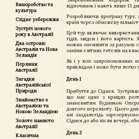
Виноробство та
відпочинок і мають лише 13 д
культура
Розробляючи програму туру, 
Східне узбережжя
країн через обмежену кількіст
Зустріч нового
Цей тур включає використання
року в Австралії
гідів, звідси і його вартіст
Два острови:
можна зменшити за рахунок ск
Австралія та Нова
заміни елітних готелів на кла
Зеландія
Як і у всіх запропонованих 
Перлини
прикладом і може бути легко з
Австралії
Загадки
День 1
Австралійської
Природи
Прибуття до Сіднея. Зустрівш
що має одне з кращих розта
Знайомство з
знаменитим Будинком Опери
Австралією та
довгого перельоту. Цього дня
Новою Зеландією
ми заздалегідь зарезервуєм
Сіднея до або після вечері, об
Золоте намисто
Австралії
День 2
Класична