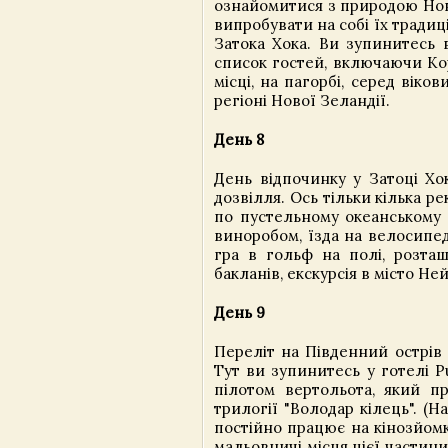
ознайомитися з природою Нов
випробувати на собі їх тради
Затока Хока. Ви зупинитесь в
список гостей, включаючи Кор
місці, на пагорбі, серед вік
регіоні Нової Зеландії.
День 8
День відпочинку у Затоці Х
дозвілля. Ось тільки кілька р
по пустельному океанському 
виноробом, їзда на велосипед
гра в гольф на полі, розташ
бакланів, екскурсія в місто Не
День 9
Переліт на Південний острів 
Тут ви зупинитесь у готелі P
пілотом вертольота, який п
трилогії "Володар кілець". (
постійно працює на кінозйомк
мальовничі місця цієї частини