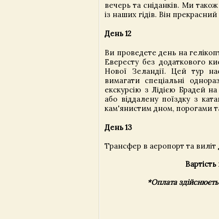
вечерь та сніданків. Ми також
із наших гідів. Він прекрасний
День 12
Ви проведете день на гелікоп
Евересту без додаткового ки
Нової Зеландії. Цей тур на
вимагати спеціальні однор
екскурсію з Лідією Брадей н
або віддалену поїздку з кат
кам'янистим дном, порогами т
День 13
Трансфер в аеропорт та виліт
Вартість
*Оплата здійснюєть