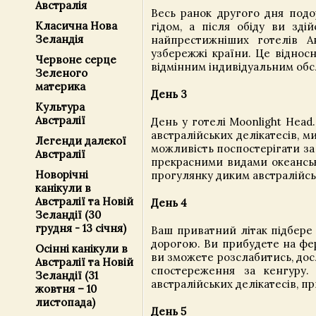
Австралія
Весь ранок другого дня подо
Класична Нова
гідом, а після обіду ви зд
Зеландія
найпрестижніших готелів А
узбережжі країни. Це відносн
Червоне серце
відмінним індивідуальним обс
Зеленого
материка
День 3
Культура
Австралії
День у готелі Moonlight Head.
австралійських делікатесів, 
Легенди далекої
можливість поспостерігати за
Австралії
прекрасними видами океансь
Новорічні
прогулянку диким австралійсь
канікули в
Австралії та Новій
День 4
Зеландії (30
грудня - 13 січня)
Ваш приватний літак підбере
дорогою. Ви прибудете на ферм
Осінні канікули в
ви зможете розслабитись, дос
Австралії та Новій
спостереження за кенгуру.
Зеландії (31
австралійських делікатесів, п
жовтня – 10
листопада)
День 5