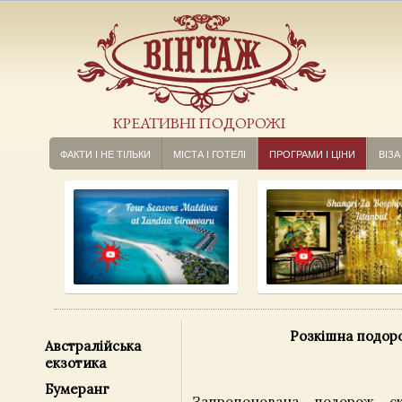
КРЕАТИВНІ ПОДОРОЖІ
ФАКТИ І НЕ ТІЛЬКИ
МІСТА І ГОТЕЛІ
ПРОГРАМИ І ЦІНИ
ВІЗА
Розкішна подор
Австралійська
екзотика
Бумеранг
Запропонована подорож ск