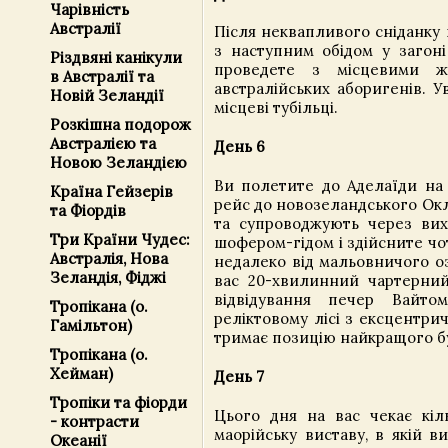
Чарівність
Австралії
Після неквапливого сніданку 
з наступним обідом у загон
Різдвяні канікули
проведете з місцевими ж
в Австралії та
австралійських аборигенів. У
Новій Зеландії
місцеві тубільці.
Розкішна подорож
Австралією та
День 6
Новою Зеландією
Ви полетите до Аделаїди на
Країна Гейзерів
рейс до новозеландського Окле
та Фіордів
та супроводжують через ви
Три Країни Чудес:
шофером-гідом і здійсните ч
Австралія, Нова
недалеко від мальовничого о
Зеландія, Фіджі
вас 20-хвилинний чартерний
відвідування печер Вайто
Тропікана (о.
реліктовому лісі з ексцентри
Гамільтон)
тримає позицію найкращого бу
Тропікана (о.
Хейман)
День 7
Тропіки та фіорди
Цього дня на вас чекає кіл
- контрасти
маорійську виставу, в якій 
Океанії