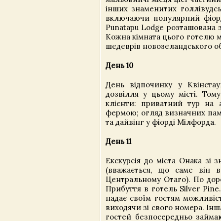
інших знаменитих голлівудсь
включаючи популярний фіорд
Punatapu Lodge розташована з
Кожна кімната цього готелю 
шедеврів новозеландського о
День 10
День відпочинку у Квінста
дозвілля у цьому місті. Том
клієнти: приватний тур на 
фермою; огляд визначних пам'
та дайвінг у фіорді Мілфорда.
День 11
Екскурсія до міста Онака з
(вважається, що саме він 
Центральному Отаго). По дор
Прибуття в готель Silver Pin
надає своїм гостям можливіс
виходячи зі свого номера. Ін
гостей безпосередньо займа