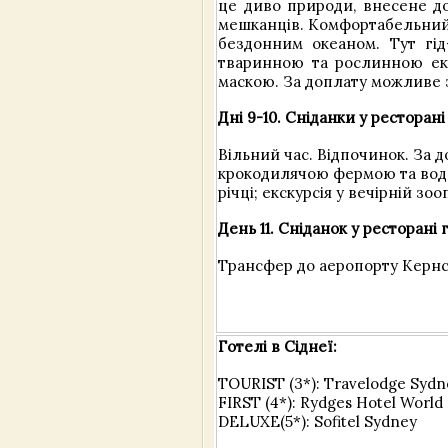
це диво природи, внесене до
мешканців. Комфортабельний
бездонним океаном. Тут гід
тваринною та рослинною еко
маскою. За доплату можливе з
Дні 9-10. Сніданки у ресторан
Вільний час. Відпочинок. За д
крокодилячою фермою та водос
річці; екскурсія у вечірній зоо
День 11. Сніданок у ресторані
Трансфер до аеропорту Кернса.
Готелі в Сіднеї:
TOURIST (3*): Travelodge Sydn
FIRST (4*): Rydges Hotel World
DELUXE(5*): Sofitel Sydney