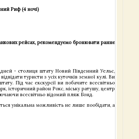
рний Риф (4 ночі)
а ранкових рейсах, рекомендуємо бронювати раннє
Сідней - столиця штату Новий Південний Уельс,
відвідати туристи з усіх куточків земної кулі. Ви
тату. Під час екскурсії ви побачите всесвітньо
арк, історичний район Рокс, міську ратушу, центр
ключаючи всесвітньо відомий пляж Бонд.
виться унікальна можливість не лише пообідати, а