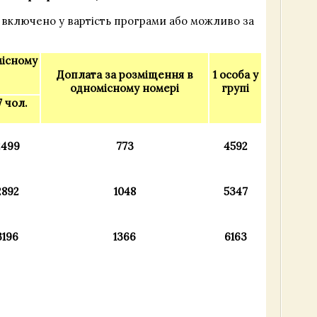
ких включено у вартість програми або можливо за
місному
Доплата за розміщення в
1 особа у
одномісному номері
групі
7 чол.
2499
773
4592
2892
1048
5347
3196
1366
6163