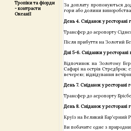
Тропіки та фіорди
За доплату пропонуються дода
- контрасти
гори або долини виноробства
Океанії
День 4. Сніданок у ресторані 
Трансфер до аеропорту Сіднея
Після прибуття на Золотий Бе
Дні 5-6. Сніданки у ресторані
Відпочинок на Золотому Бере
Сафарі на острів Стредброк; е
вечерею; відвідування вечірн
День 7. Сніданок у ресторані 
Трансфер до аеропорту Брісбе
День 8. Сніданок у ресторані 
Круїз на Великий Бар'єрний Р
Ви побачите одне з природних