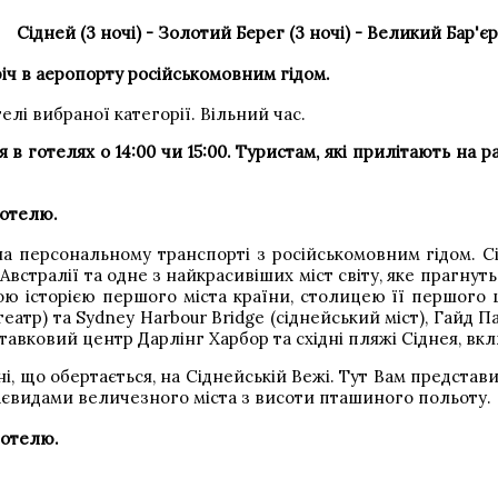
Сідней (3 ночі) - Золотий Берег (3 ночі) - Великий Бар'є
річ в аеропорту російськомовним гідом.
елі вибраної категорії. Вільний час.
я в готелях о 14:00 чи 15:00. Туристам, які прилітають н
готелю.
на персональному транспорті з російськомовним гідом. 
встралії та одне з найкрасивіших міст світу, яке прагнуть 
ю історією першого міста країни, столицею її першого ш
еатр) та Sydney Harbour Bridge (сіднейський міст), Гайд П
ставковий центр Дарлінг Харбор та східні пляжі Сіднея, в
ані, що обертається, на Сіднейській Вежі. Тут Вам предста
євидами величезного міста з висоти пташиного польоту.
готелю.