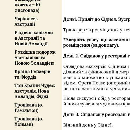
жовтня – 10
листопада)
Чарівність
День1. Приліт до Сіднея. Зуст
Австралії
Трансфер та розміщення у гот
Різдвяні канікули
в Австралії та
*Зверніть увагу, що заселенн
Новій Зеландії
розміщення (за доплату).
Розкішна подорож
День 2. Сніданок у ресторані 
Австралією та
Новою Зеландією
Оглядова екскурсія Сіднеєм 
Країна Гейзерів
діловий та фінансовий центр А
та Фіордів
маєте знайомство з унікально
відомі Opera House (оперний т
Три Країни Чудес:
нічного життя Кінгс Крос, ви
Австралія, Нова
Зеландія, Фіджі
Після екскурсії обід у рестор
й помилуватися чудовими кра
Тропікана (о.
Гамільтон)
День 3. Сніданок у ресторані 
Тропікана (о.
Хейман)
Вільний день у Сіднеї.