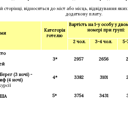
й сторінці, відносяться до міст або місць, відвідування я
додаткову плату.
Вартість на 1-у особу у дво
номері при групі:
Категорія
ами
готелю
2 чол.
3-4 чол.
5-
сто
3*
2957
2656
чей
Берег (3 ночі) -
4*
3382
3101
ф (4 ночі)
урсії
5*
3754
3431
США