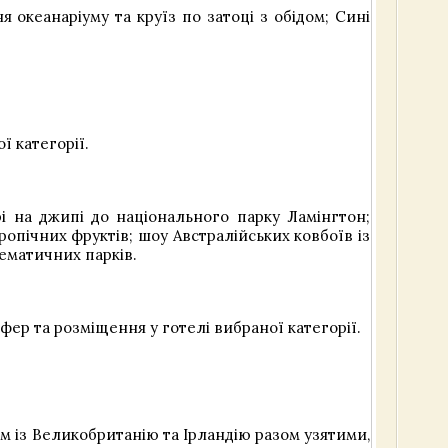
я океанаріуму та круїз по затоці з обідом; Сині
ї категорії.
рі на джипі до національного парку Ламінгтон;
ропічних фруктів; шоу Австралійських ковбоїв із
тематичних парків.
фер та розміщення у готелі вибраної категорії.
м із Великобританію та Ірландію разом узятими,