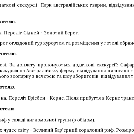
ткові екскурсії: Парк австралійських тварин, відвідуванн
.
готелю.
. Переліт Сідней - Золотий Берег.
рег оглядовий тур курортом та розміщення у готелі обрано
 готелю.
зі. За доплату пропонуються додаткові екскурсії: Сафа
кскурсія на Австралійську ферму; відвідування плантації т
ього зоопарку з вечерею та шоу аборигенів; відвідування 
готелю.
на. Переліт Брісбен - Кернс. Після прибуття в Кернс транс
готелю.
иф у складі англомовної групи (з обідом).
 чудес світу - Великий Бар'єрний кораловий риф. Розміро