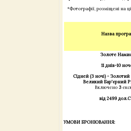
*Фотографії, розміщені на ці
Назва прогр
Золоте Нами
11 днів-10 но
Сідней (3 ночі) - Золотий 
Великий Бар'єрний Ри
Включено
3
екск
від 2499 дол.
УМОВИ БРОНЮВАННЯ: