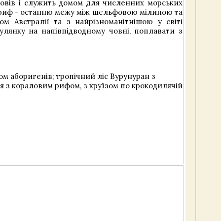
ровів і служить домом для численних морських
 риф - останню межу між шельфовою мілиною та
м Австралії та з найрізноманітнішою у світі
лянку на напівпідводному човні, поплавати з
ом аборигенів; тропічний ліс Вурунуран з
я з кораловим рифом, з круїзом по крокодилячій