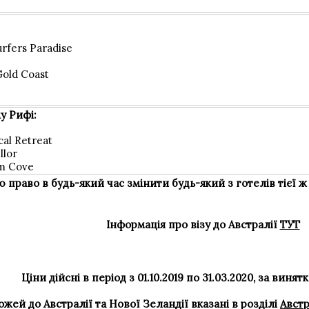
urfers Paradise
old Coast
у Рифі:
cal Retreat
llor
lm Cove
право в будь-який час змінити будь-який з готелів тієї ж 
Інформація про візу до Австралії
ТУТ
Ціни дійсні в період з 01.10.2019 по 31.03.2020, за винят
жей до Австралії та Нової Зеландії вказані в розділі
Австр