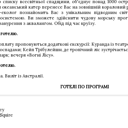
 списку всесвітньої спадщини, об'єднує понад 1000 ост
 океанський катер перенесе Вас на зовнішній кораловий
-еколог познайомить Вас з унікальним підводним світо
системою. Ви зможете здійснити чудову морську прогу
анурення з аквалангом. Обід під час круїзу.
і готелю.
оплату пропонуються додаткові екскурсії: Куранда із театр
падами; Кейп Трібулейшн, де тропічний ліс зустрічаєтьс
парк; вечеря «Вогні Лісу».
 готелю.
 Виліт із Австралії.
ГОТЕЛІ ПО ПРОГРАМІ
ey
 Squire