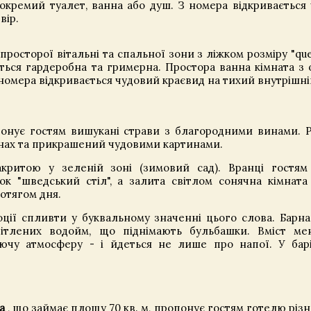
 окремий туалет, ванна або душ. З номера відкривається
вір.
 просторої вітальні та спальної зони з ліжком розміру "qu
дається гардеробна та гримерна. Простора ванна кімната з
номера відкривається чудовий краєвид на тихий внутрішній
нує гостям вишукані страви з благородними винами. 
нах та прикрашений чудовими картинами.
критою у зеленій зоні (зимовий сад). Вранці гостям
ок "шведський стіл", а залита світлом сонячна кімната
отягом дня.
ції спливти у буквальному значенні цього слова. Барна 
вітлених водойм, що піднімають бульбашки. Вміст ме
чу атмосферу - і йдеться не лише про напої. У бар
a
, що займає площу 70 кв. м, пропонує гостям готелю різн