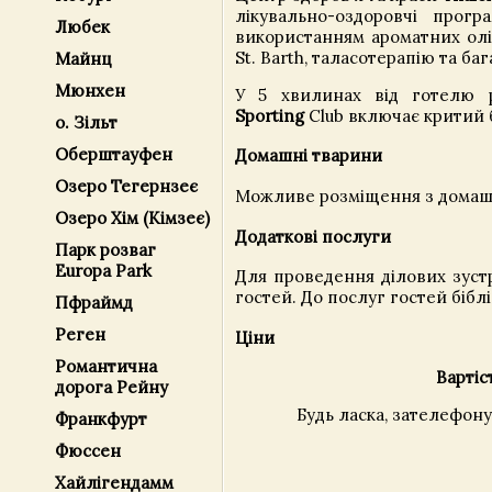
лікувально-оздоровчі прог
Любек
використанням ароматних олій
St. Barth, таласотерапію та баг
Майнц
Мюнхен
У 5 хвилинах від готелю 
Sporting
Club включає критий б
о. Зільт
Оберштауфен
Домашні тварини
Озеро Тегернзеє
Можливе розміщення з домаш
Озеро Хім (Кімзеє)
Додаткові послуги
Парк розваг
Europa Park
Для проведення ділових зустр
гостей. До послуг гостей біблі
Пфраймд
Реген
Ціни
Романтична
Вартіс
дорога Рейну
Будь ласка, зателефон
Франкфурт
Фюссен
Хайлігендамм