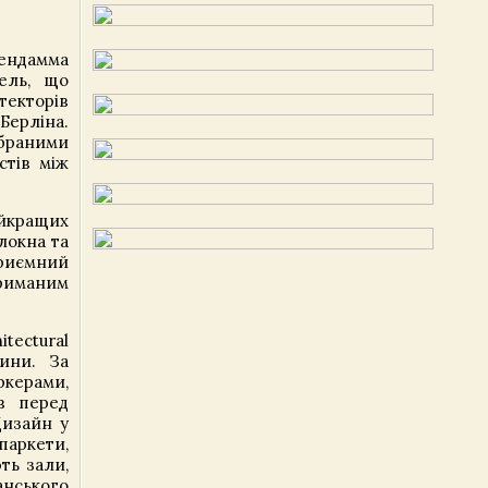
тендамма
ель, що
текторів
Берліна.
ібраними
стів між
йкращих
олокна та
приємний
триманим
tectural
ини. За
керами,
в перед
Дизайн у
паркети,
ть зали,
анського