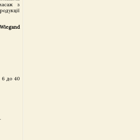
масаж з
родукції
Wiegand
 6 до 40
.