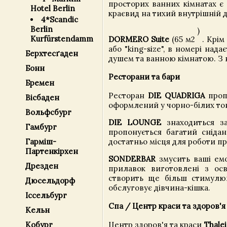
просторих ванних кімнатах є
Hotel Berlin
краєвид на тихий внутрішній д
4*Scandic
Berlin
)
Kurfürstendamm
DORMERO Suite
(65 м2
. Крім
або "king-size", в номері на
Берхтесґаден
душем та ванною кімнатою. З 
Бонн
Ресторани та бари
Бремен
Ресторан
DIE QUADRIGA
пропо
Вісбаден
оформлений у чорно-білих то
Вольфсбург
DIE LOUNGE
знаходиться за
Гамбург
пропонується багатий снідан
достатньо місця для роботи пр
Гарміш-
Партенкірхен
SONDERBAR
змусить ваші емо
Дрезден
прилавок виготовлені з ос
створить ще більш стимулюю
Дюсельдорф
обслуговує дівчина-кішка.
Іссельбург
Спа / Центр краси та здоров'я
Кельн
Центр здоров'я та краси
Thalei
Кобург