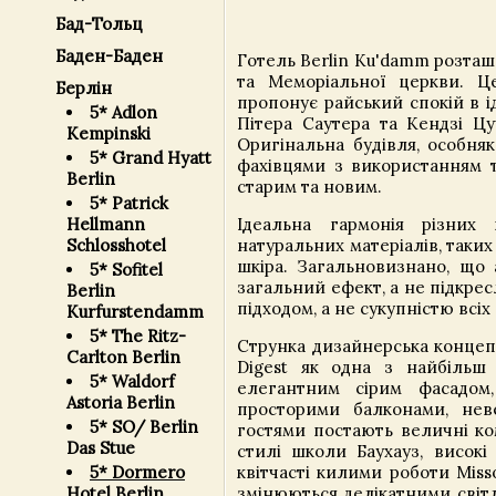
Бад-Тольц
Баден-Баден
Готель Berlin Ku'damm розташ
та Меморіальної церкви. Ц
Берлін
пропонує райський спокій в і
5* Adlon
Пітера Саутера та Кендзі Цу
Kempinski
Оригінальна будівля, особня
5* Grand Hyatt
фахівцями з використанням 
Berlin
старим та новим.
5* Patrick
Hellmann
Ідеальна гармонія різних
Schlosshotel
натуральних матеріалів, таких 
шкіра. Загальновизнано, що 
5* Sofitel
загальний ефект, а не підкре
Berlin
підходом, а не сукупністю всіх
Kurfurstendamm
5* The Ritz-
Струнка дизайнерська концепц
Carlton Berlin
Digest як одна з найбільш
5* Waldorf
елегантним сірим фасадом
Astoria Berlin
просторими балконами, нев
5* SO/ Berlin
гостями постають величні ком
Das Stue
стилі школи Баухауз, високі
5* Dormero
квітчасті килими роботи Miss
Hotel Berlin
змінюються делікатними світ