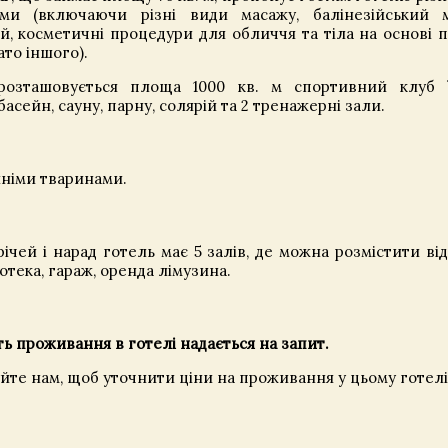
рами (включаючи різні види масажу, балінезійський 
, косметичні процедури для обличчя та тіла на основі п
ато іншого).
розташовується площа 1000 кв. м спортивний клуб
асейн, сауну, парну, солярій та 2 тренажерні зали.
німи тваринами.
ічей і нарад готель має 5 залів, де можна розмістити від
отека, гараж, оренда лімузина.
ть проживання в готелі надається на запит.
уйте нам, щоб уточнити ціни на проживання у цьому готелі