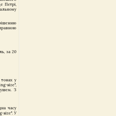
е Петрі,
альному
 рішенню
дправною
ь, за 20
 тонах у
ng-size",
душем. З
дна часу
-size". У