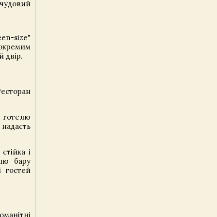
 чудовий
een-size"
 окремим
 двір.
Ресторан
 готелю
 надасть
стійка і
ню бару
і гостей
оманітні