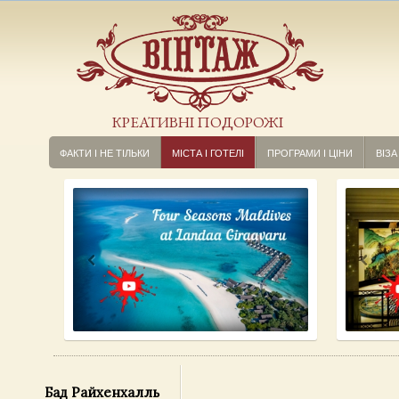
КРЕАТИВНІ ПОДОРОЖІ
ФАКТИ І НЕ ТІЛЬКИ
МІСТА І ГОТЕЛІ
ПРОГРАМИ І ЦІНИ
ВІЗА
Бад Райхенхалль