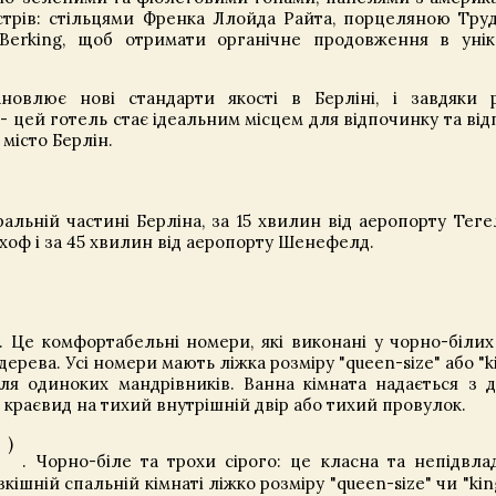
стрів: стільцями Френка Ллойда Райта, порцеляною Труд
Berking, щоб отримати органічне продовження в унік
новлює нові стандарти якості в Берліні, і завдяки
- цей готель стає ідеальним місцем для відпочинку та ві
місто Берлін.
льній частині Берліна, за 15 хвилин від аеропорту Тегел
хоф і за 45 хвилин від аеропорту Шенефелд.
. Це комфортабельні номери, які виконані у чорно-білих
ерева. Усі номери мають ліжка розміру "queen-size" або "ki
ля одиноких мандрівників. Ванна кімната надається з 
 краєвид на тихий внутрішній двір або тихий провулок.
)
2
. Чорно-біле та трохи сірого: це класна та непідвла
ішній спальній кімнаті ліжко розміру "queen-size" чи "king