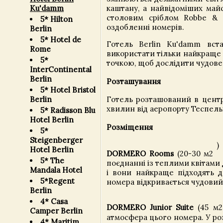
Ku'damm
каштану, а найвідоміших май
столовим сріблом Robbe & 
5* Hilton
оздобленні номерів.
Berlin
5* Hotel de
Готель Berlin Ku'damm вста
Rome
використати тільки найкраще 
5*
точкою, щоб дослідити чудове 
InterContinental
Berlin
Розташування
5* Hotel Bristol
Berlin
Готель розташований в центра
хвилин від аеропорту Теспель
5* Radisson Blu
Hotel Berlin
Розміщення
5*
Steigenberger
)
Hotel Berlin
DORMERO Rooms
(20-30 м2
5* The
поєднанні із теплими квітами д
Mandala Hotel
і вони найкраще підходять д
5*Regent
номера відкривається чудовий
Berlin
4* Casa
DORMERO Junior Suite
(45 м
Camper Berlin
атмосфера цього номера. У розк
4* Maritim