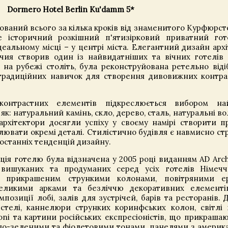
Dormero Hotel Berlin Ku'damm 5*
ований всього за кілька кроків від знаменитого Курфюрс
е історичний розкішний п'ятизірковий приватний гот
деальному місці – у центрі міста. Елегантний дизайн архі
чия створив один із найвидатніших та вічних готелів 
к на рубежі століть, була реконструйована ретельно від
традиційних навичок для створення дивовижних контра
 контрастних елементів підкреслюється вибором на
як: натуральний камінь, скло, дерево, сталь, натуральні в
архітектори досягли успіху у своєму намірі створити 
слювати окремі деталі. Стилістично будівля є навмисно с
 останніх тенденцій дизайну.
ія готелю була відзначена у 2005 році виданням AD Archi
 вишуканих та продуманих серед усіх готелів Німечч
, прикрашеним стрункими колонами, повітряними ер
еликими арками та безліччю декоративних елементі
позиції лобі, залів для зустрічей, барів та ресторанів. 
 стелі, каннелюри струнких коринфських колон, світлі 
oni та картини російських експресіоністів, що прикрашаю
ло-зеленими та фіолетовими тонами, панелями з америк