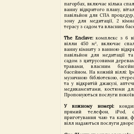
пагорбах, включає кілька спал
ванну відкритого плану, віта
павільйон для СПА процедур,
зону для медитації, 2 кімн
терасу з садом та власним ба
The Enclave:
комплекс з 6 в
вілли 450 м², включає спа
ванну кімнату з ванною відкр
павільйон для медитації та
садом з цитрусовими деревам
травами, власним басей
басейном. На кожній віллі: I
музичною бібліотекою, стере
та у відкритій джакузі, апте
медикаментами, костюми дл
Пропонуються послуги покоїв
У кожному номері:
кондиці
прямий телефон, iPod, 
приготування чаю та кави, ф
вілл надаються послуги дворе