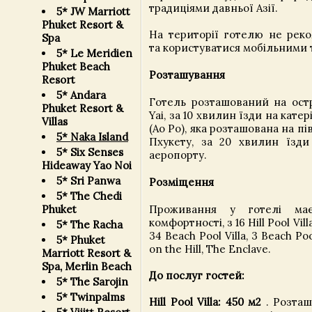
традиціями давньої Азії.
5* JW Marriott
Phuket Resort &
На території готелю не реко
Spa
та користуватися мобільними
5* Le Meridien
Phuket Beach
Розташування
Resort
5* Andara
Готель розташований на остр
Phuket Resort &
Yai, за 10 хвилин їзди на катер
Villas
(Ao Po), яка розташована на п
5* Naka Island
Пхукету, за 20 хвилин їзди
5* Six Senses
аеропорту.
Hideaway Yao Noi
5* Sri Panwa
Розміщення
5* The Chedi
Проживання у готелі має
Phuket
комфортності, з 16 Hill Pool Villa,
5* The Racha
34 Beach Pool Villa, 3 Beach Pool
5* Phuket
on the Hill, The Enclave.
Marriott Resort &
Spa, Merlin Beach
До послуг гостей:
5* The Sarojin
5* Twinpalms
Hill Pool Villa: 450 м2
. Розташ