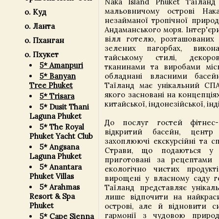
Naka Island Phuket Таїлан
мальовничому острові Нак
о. Куд
незайманої тропічної природ
о. Ланта
Андаманського моря. Інтер'є
вілл готелю, розташованих
о. Пханган
зелених пагорбах, викон
о. Пхукет
тайському стилі, декоро
5* Amanpuri
тканинами та виробами міс
5* Banyan
обладнані власними басейн
Tree Phuket
Таїланд має унікальний СП
якого засновані на концепція
5* Trisara
китайської, індонезійської, інд
5* Dusit Thani
Laguna Phuket
До послуг гостей фітнес-
5* The Royal
відкритий басейн, центр
Phuket Yacht Club
захоплюючі екскурсійні та с
5* Angsana
Страви, що подаються у 
Laguna Phuket
приготовані за рецептами 
5* Anantara
екологічно чистих продукті
Phuket Villas
вирощені у власному саду го
5* Arahmas
Таїланд представляє унікал
Resort & Spa
лише відпочити на найкрас
Phuket
острові, але й відновити с
гармонії з чудовою прир
5* Cape Sienna