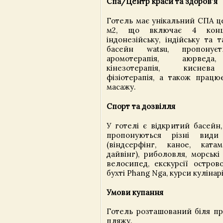
Спа/Центр краси та здоров'я
Готель має унікальний СПА ц
м2, що включає 4 концеп
індонезійську, індійську та 
басейн watsu, пропонуєть
аромотерапія, аюрведа,
кінезотерапія, киснева 
фізіотерапія, а також працю
масажу.
Спорт та дозвілля
У готелі є відкритий басейн
пропонуються різні види
(віндсерфінг, каное, катам
дайвінг), риболовля, морські 
велосипед, екскурсії остров
бухті Phang Nga, курси кулінарі
Умови купання
Готель розташований біля пр
пляжу.