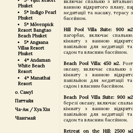
5* Vijitt Resort
включає спальню з вітальнею
Phuket
ванною відкритого плану, па
5* Indigo Pearl
медитації та масажу, терасу 
Phuket
басейном.
5* Mövenpick
Hill Pool Villa Suite: 900 м2
Resort Bangtao
пагорбах, включає спальню
Beach Phuket
кімнату з ванною відкрито
5* Angsana
павільйон для медитації та
Villas Resort
садом та власним басейном.
Phuket
4* Andaman
Beach Pool Villa: 450 м2.
Розт
White Beach
океану, включає спальню з
Resort
кімнату з ванною відкрито
4* Manathai
павільйон для медитації та
Resort
садом і власним басейном.
о. Самуї
Beach Pool Villa Suite: 900 м2
Паттайя
березі океану, включає спаль
кімнату з ванною відкрито
Ча-Ам / Хуа Хін
павільйон для медитації та
Чіангмай
садом та власним басейном.
Retreat on the Hill: 2500 м2