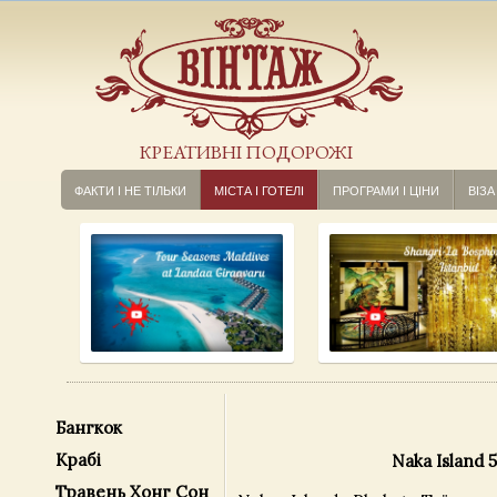
КРЕАТИВНІ ПОДОРОЖІ
ФАКТИ І НЕ ТІЛЬКИ
МІСТА І ГОТЕЛІ
ПРОГРАМИ І ЦІНИ
ВІЗА
Бангкок
Крабі
Naka Island 
Травень Хонг Сон