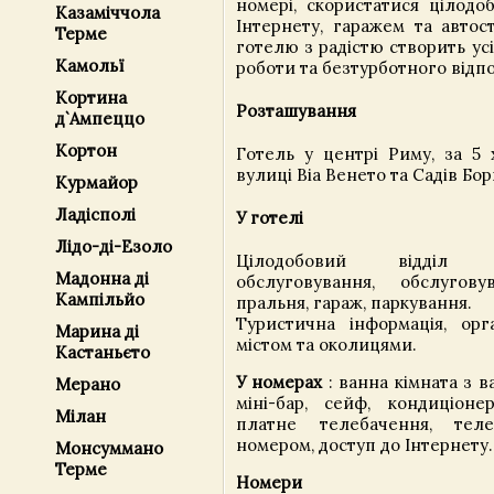
номері, скористатися цілодо
Казаміччола
Інтернету, гаражем та автос
Терме
готелю з радістю створить ус
Камольї
роботи та безтурботного відп
Кортина
Розташування
д`Ампеццо
Кортон
Готель у центрі Риму, за 5 
вулиці Віа Венето та Садів Бор
Курмайор
Ладісполі
У готелі
Лідо-ді-Езоло
Цілодобовий відділ 
Мадонна ді
обслуговування, обслугов
Кампільйо
пральня, гараж, паркування.
Туристична інформація, орга
Марина ді
містом та околицями.
Кастаньєто
У номерах
: ванна кімната з 
Мерано
міні-бар, сейф, кондиціоне
Мілан
платне телебачення, те
номером, доступ до Інтернету.
Монсуммано
Терме
Номери