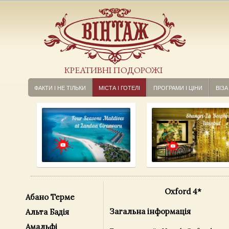
КРЕАТИВНІ ПОДОРОЖІ
ФАКТИ І НЕ ТІЛЬКИ
МІСТА І ГОТЕЛІ
ПРОГРАМИ І ЦІНИ
ВІЗА
Oxford 4*
Абано Терме
Загальна інформація
Альта Бадія
Амальфі