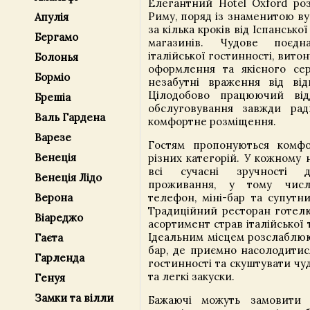
Елегантний Hotel Oxford роз
Риму, поряд із знаменитою ву
Апулія
за кілька кроків від Іспансько
Бергамо
магазинів. Чудове поєдн
італійської гостинності, вит
Болонья
оформлення та якісного сер
Борміо
незабутні враження від від
Цілодобово працюючий відд
Брешіа
обслуговування завжди рад
Валь Гардена
комфортне розміщення.
Варезе
Гостям пропонуються комфо
Венеція
різних категорій. У кожному 
всі сучасні зручності 
Венеція Лідо
проживання, у тому числ
телефон, міні-бар та супутн
Верона
Традиційний ресторан готел
Віареджо
асортимент страв італійської т
Ідеальним місцем розслаблюю
Гаєта
бар, де приємно насолодитис
Гарленда
гостинності та скуштувати чуд
та легкі закуски.
Генуя
Замки та вілли
Бажаючі можуть замовити 