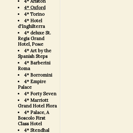
4* Ariston
4* Oxford
4* Torino
4* Hotel
d'Inghilterra
4* deluxe St.
Regis Grand
Hotel, Роме
4* Art by the
Spanish Steps
4* Barberini
Roma
4* Borromini
4* Empire
Palace
4* Forty Seven
4* Marriott
Grand Hotel Flora
4* Palace, A
Boscolo First
Class Hotel
4* Stendhal