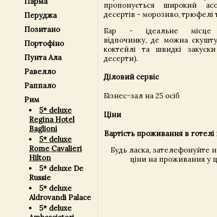
Парма
пропонується широкий ас
десертів - морозиво, трюфелі 
Перуджа
Позитано
Бар - ідеальне місце 
відпочинку, де можна скушту
Портофіно
коктейлі та швидкі закуски 
Пунта Ала
десерти).
Равелло
Діловий сервіс
Раппало
Бізнес-зал на 25 осіб
Рим
5* deluxe
Ціни
Regina Hotel
Baglioni
Вартість проживання в готелі 
5* deluxe
Rome Cavalieri
Будь ласка, зателефонуйте 
Hilton
ціни на проживання у ц
5* deluxe De
Russie
5* deluxe
Aldrovandi Palace
5* deluxe