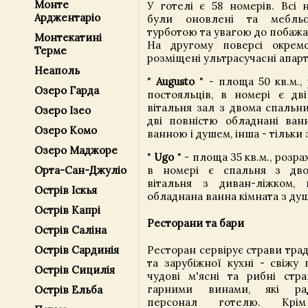
Монте
У готелі є 58 номерів. Всі
Арджентаріо
були оновлені та мебль
турботою та увагою до побажа
Монтекатині
На другому поверсі окремо
Терме
розміщені ультрасучасні апар
Неаполь
"
Augusto
" - площа 50 кв.м.,
Озеро Гарда
постояльців, в номері є дві
вітальня зал з двома спальни
Озеро Ізео
дві повністю обладнані ванн
Озеро Комо
ванною і душем, інша - тільки 
Озеро Маджоре
"
Ugo
" - площа 35 кв.м., розра
в номері є спальня з дво
Орта-Сан-Джуліо
вітальня з диван-ліжком, 
Острів Іскья
обладнана ванна кімната з ду
Острів Капрі
Ресторани та бари
Острів Саліна
Ресторан сервірує страви трад
Острів Сардинія
та зарубіжної кухні - свіжу 
Острів Сицилія
чудові м'ясні та рибні стр
гарними винами, які ра
Острів Ельба
персонал готелю. Крі