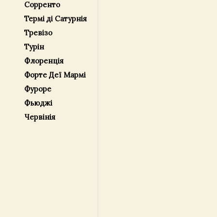
Сорренто
Термі ді Сатурнія
Тревізо
Турін
Флоренція
Форте Деї Мармі
Фуроре
Фьюджі
Червінія